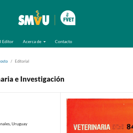
l Editor
Acerca de
Contacto
gosto
/
Editorial
aria e Investigación
onales, Uruguay