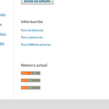
Enviar un artículo
Núm.
Información
ca
Para lectores/as
 Núm.
Para autores/as
80):
Para bibliotecarios/as
Número actual