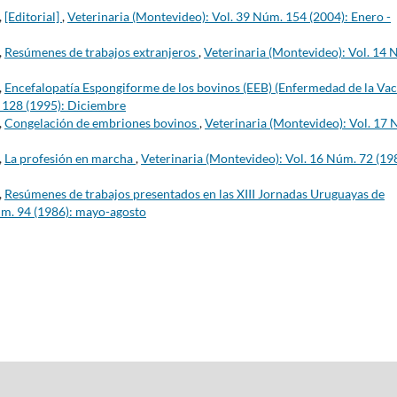
,
[Editorial]
,
Veterinaria (Montevideo): Vol. 39 Núm. 154 (2004): Enero -
,
Resúmenes de trabajos extranjeros
,
Veterinaria (Montevideo): Vol. 14 
,
Encefalopatía Espongiforme de los bovinos (EEB) (Enfermedad de la Va
. 128 (1995): Diciembre
,
Congelación de embriones bovinos
,
Veterinaria (Montevideo): Vol. 17
,
La profesión en marcha
,
Veterinaria (Montevideo): Vol. 16 Núm. 72 (19
,
Resúmenes de trabajos presentados en las XIII Jornadas Uruguayas de
úm. 94 (1986): mayo-agosto