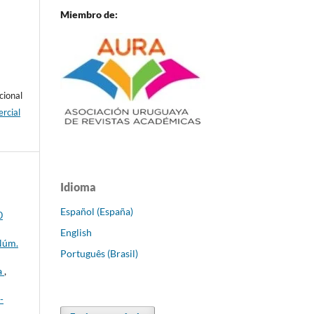
Miembro de:
cional
rcial
Idioma
Español (España)
0
English
 Núm.
Português (Brasil)
a
,
-