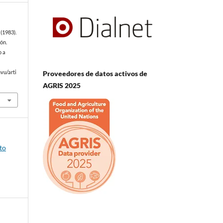
(1983).
ón.
o a
Proveedores de datos activos de
vu/arti
AGRIS 2025
to