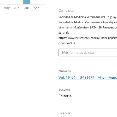
Cómo citar
Sociedad de Medicina Veterinaria del Uruguay. 
Sociedad de Medicina Veterinaria e Investigaci
Veterinaria (Montevideo)
,
19
(84), 28. Recuperad
partir de
https://www.revistasmvu.com.uy/index.php/sm
cle/view/989
Más formatos de cita
Número
Vol. 19 Núm. 84 (1983): Mayo -Agos
Sección
Editorial
Licencia