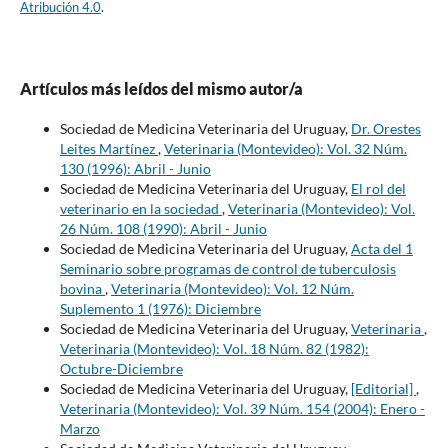
Atribución 4.0
.
Artículos más leídos del mismo autor/a
Sociedad de Medicina Veterinaria del Uruguay,
Dr. Orestes
Leites Martínez
,
Veterinaria (Montevideo): Vol. 32 Núm.
130 (1996): Abril - Junio
Sociedad de Medicina Veterinaria del Uruguay,
El rol del
veterinario en la sociedad
,
Veterinaria (Montevideo): Vol.
26 Núm. 108 (1990): Abril - Junio
Sociedad de Medicina Veterinaria del Uruguay,
Acta del 1
Seminario sobre programas de control de tuberculosis
bovina
,
Veterinaria (Montevideo): Vol. 12 Núm.
Suplemento 1 (1976): Diciembre
Sociedad de Medicina Veterinaria del Uruguay,
Veterinaria
,
Veterinaria (Montevideo): Vol. 18 Núm. 82 (1982):
Octubre-Diciembre
Sociedad de Medicina Veterinaria del Uruguay,
[Editorial]
,
Veterinaria (Montevideo): Vol. 39 Núm. 154 (2004): Enero -
Marzo