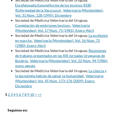
Sociedad de Medicina Veterinaria del Uruguay,
Encefalopatía Espongiforme de los bovinos (EEB)
(Enfermedad de la Vaca Loca)
,
Veterinaria (Montevideo):
Vol. 31 Núm. 128 (1995): Diciembre
Sociedad de Medicina Veterinaria del Uruguay,
Congelación de embriones bovinos
,
Veterinaria
(Montevideo): Vol. 17 Núm. 75 (1981): Enero-Abril
Sociedad de Medicina Veterinaria del Uruguay,
La profesión
en marcha
,
Veterinaria (Montevideo): Vol. 16 Núm. 72
(1980): Enero-Abril
Sociedad de Medicina Veterinaria del Uruguay,
Resúmenes
de trabajos presentados en las XIII Jornadas Uruguayas de
Buiatría
,
Veterinaria (Montevideo): Vol. 22 Núm. 94 (1986):
mayo-agosto
Sociedad de Medicina Veterinaria del Uruguay,
La ciencia y
la tecnología habrán de salvar la humanidad
,
Veterinaria
(Montevideo): Vol. 45 Núm. 173-176 (2009): Enero-
Diciembre
1
2
3
4
5
6
7
8
9
10
>
>>
Seguinos en: