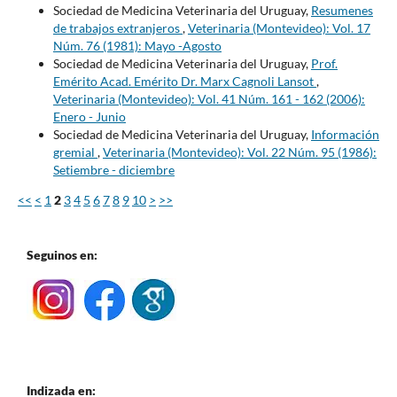
Sociedad de Medicina Veterinaria del Uruguay,
Resumenes
de trabajos extranjeros
,
Veterinaria (Montevideo): Vol. 17
Núm. 76 (1981): Mayo -Agosto
Sociedad de Medicina Veterinaria del Uruguay,
Prof.
Emérito Acad. Emérito Dr. Marx Cagnoli Lansot
,
Veterinaria (Montevideo): Vol. 41 Núm. 161 - 162 (2006):
Enero - Junio
Sociedad de Medicina Veterinaria del Uruguay,
Información
gremial
,
Veterinaria (Montevideo): Vol. 22 Núm. 95 (1986):
Setiembre - diciembre
<<
<
1
2
3
4
5
6
7
8
9
10
>
>>
Seguinos en:
Indizada en: