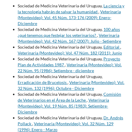
Sociedad de Medicina Veterinaria del Uruguay,
La ciencia y
la tecnología habrán de salvar la humanidad
,
Veterinaria
(Montevideo): Vol. 45 Núm. 173-176 (2009): Enero-
Diciembre
Sociedad de Medicina Veterinaria del Uruguay,
100 años
¿qué tenemos que festejar los veterinarios?
,
Veterinaria
(Montevideo): Vol. 42 Núm. 167 (2007): Julio - Setiembre
Sociedad de Medicina Veterinaria del Uruguay,
Editorial
,
Veterinaria (Montevideo): Vol. 47 Núm. 182 (2011): Junio
Sociedad de Medicina Veterinaria del Uruguay,
Proyecto
Plan de Actividades 1987
,
Veterinaria (Montevideo): Vol.
22 Núm. 95 (1986): Setiembre - diciembre
Sociedad de Medicina Veterinaria del Uruguay,
Erradicación de Brucelosis
,
Veterinaria (Montevideo): Vol.
32 Núm. 132 (1996): Octubre - Diciembre
Sociedad de Medicina Veterinaria del Uruguay,
Comisión
de Veterinarios en el Área de la Leche
,
Veterinaria
(Montevideo): Vol. 19 Núm. 85 (1983): Setiembre-
Diciembre
Sociedad de Medicina Veterinaria del Uruguay,
Dr. Andrés
Pollack
,
Veterinaria (Montevideo): Vol. 32 Núm. 129
(1996): Enero - Marzo