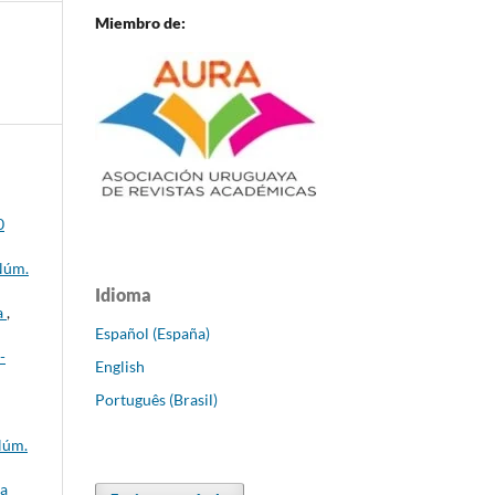
Miembro de:
0
 Núm.
Idioma
a
,
Español (España)
-
English
Português (Brasil)
Núm.
ca