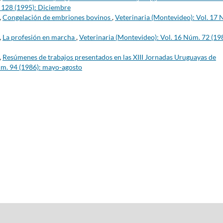
. 128 (1995): Diciembre
,
Congelación de embriones bovinos
,
Veterinaria (Montevideo): Vol. 17
,
La profesión en marcha
,
Veterinaria (Montevideo): Vol. 16 Núm. 72 (19
,
Resúmenes de trabajos presentados en las XIII Jornadas Uruguayas de
úm. 94 (1986): mayo-agosto