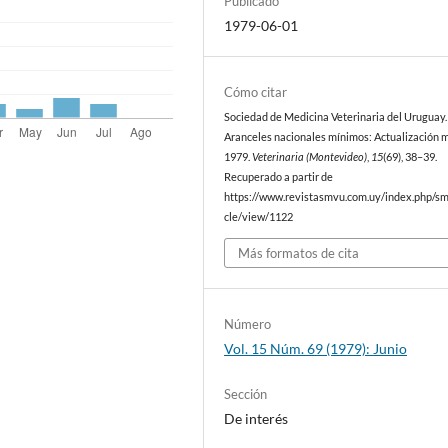
Publicado
1979-06-01
Cómo citar
Sociedad de Medicina Veterinaria del Uruguay. 
Aranceles nacionales mínimos: Actualización 
1979.
Veterinaria (Montevideo)
,
15
(69), 38–39.
Recuperado a partir de
https://www.revistasmvu.com.uy/index.php/sm
cle/view/1122
Más formatos de cita
Número
Vol. 15 Núm. 69 (1979): Junio
Sección
De interés