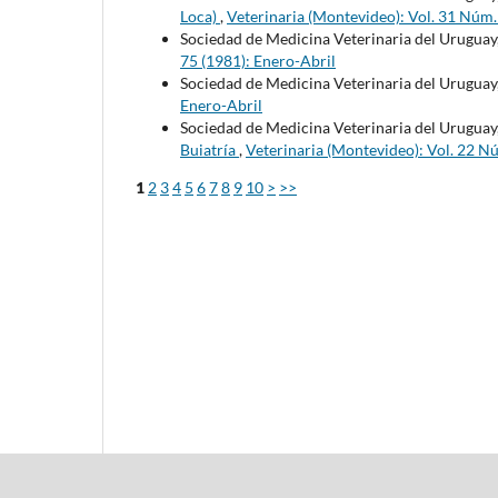
Loca)
,
Veterinaria (Montevideo): Vol. 31 Núm
Sociedad de Medicina Veterinaria del Uruguay
75 (1981): Enero-Abril
Sociedad de Medicina Veterinaria del Uruguay
Enero-Abril
Sociedad de Medicina Veterinaria del Uruguay
Buiatría
,
Veterinaria (Montevideo): Vol. 22 N
1
2
3
4
5
6
7
8
9
10
>
>>