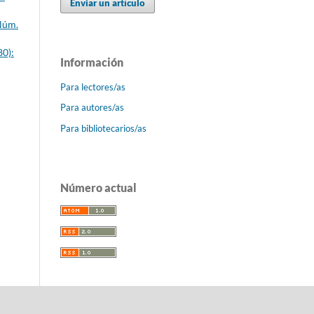
Enviar un artículo
 Núm.
80):
Información
Para lectores/as
Para autores/as
Para bibliotecarios/as
Número actual