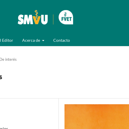
l Editor
Acerca de
Contacto
De interés
s
arios