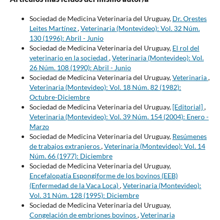
Sociedad de Medicina Veterinaria del Uruguay,
Dr. Orestes
Leites Martínez
,
Veterinaria (Montevideo): Vol. 32 Núm.
130 (1996): Abril - Junio
Sociedad de Medicina Veterinaria del Uruguay,
El rol del
veterinario en la sociedad
,
Veterinaria (Montevideo): Vol.
26 Núm. 108 (1990): Abril - Junio
Sociedad de Medicina Veterinaria del Uruguay,
Veterinaria
,
Veterinaria (Montevideo): Vol. 18 Núm. 82 (1982):
Octubre-Diciembre
Sociedad de Medicina Veterinaria del Uruguay,
[Editorial]
,
Veterinaria (Montevideo): Vol. 39 Núm. 154 (2004): Enero -
Marzo
Sociedad de Medicina Veterinaria del Uruguay,
Resúmenes
de trabajos extranjeros
,
Veterinaria (Montevideo): Vol. 14
Núm. 66 (1977): Diciembre
Sociedad de Medicina Veterinaria del Uruguay,
Encefalopatía Espongiforme de los bovinos (EEB)
(Enfermedad de la Vaca Loca)
,
Veterinaria (Montevideo):
Vol. 31 Núm. 128 (1995): Diciembre
Sociedad de Medicina Veterinaria del Uruguay,
Congelación de embriones bovinos
,
Veterinaria