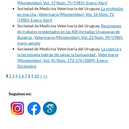
(Montevideo): Vol. 17 Núm. 75 (1981): Enero-Abril
Sociedad de Medicina Veterinaria del Uruguay,
La profesión
en marcha
,
Veterinaria (Montevideo): Vol. 16 Núm. 72
(1980): Enero-Abril
Sociedad de Medicina Veterinaria del Uruguay,
Resúmenes
de trabajos presentados en las XIII Jornadas Uruguayas de
Buiatría
,
Veterinaria (Montevideo): Vol. 22 Núm. 94 (1986):
mayo-agosto
Sociedad de Medicina Veterinaria del Uruguay,
La ciencia y
la tecnología habrán de salvar la humanidad
,
Veterinaria
(Montevideo): Vol. 45 Núm. 173-176 (2009): Enero-
Diciembre
1
2
3
4
5
6
7
8
9
10
>
>>
Seguinos en: