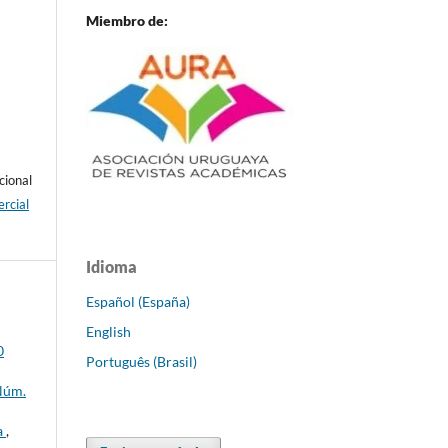
Miembro de:
cional
rcial
Idioma
Español (España)
English
0
Português (Brasil)
 Núm.
a
,