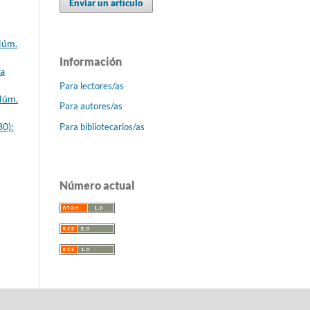
Enviar un artículo
Núm.
Información
ca
Para lectores/as
 Núm.
Para autores/as
80):
Para bibliotecarios/as
Número actual