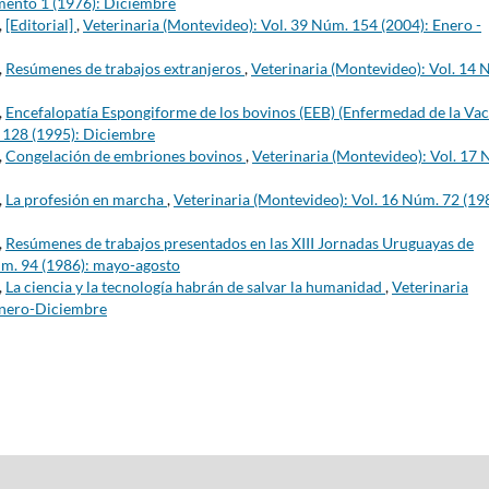
mento 1 (1976): Diciembre
,
[Editorial]
,
Veterinaria (Montevideo): Vol. 39 Núm. 154 (2004): Enero -
,
Resúmenes de trabajos extranjeros
,
Veterinaria (Montevideo): Vol. 14 
,
Encefalopatía Espongiforme de los bovinos (EEB) (Enfermedad de la Va
. 128 (1995): Diciembre
,
Congelación de embriones bovinos
,
Veterinaria (Montevideo): Vol. 17
,
La profesión en marcha
,
Veterinaria (Montevideo): Vol. 16 Núm. 72 (19
,
Resúmenes de trabajos presentados en las XIII Jornadas Uruguayas de
úm. 94 (1986): mayo-agosto
,
La ciencia y la tecnología habrán de salvar la humanidad
,
Veterinaria
Enero-Diciembre