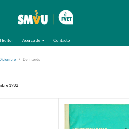
l Editor
Acerca de
Contacto
Diciembre
/
De interés
embre 1982