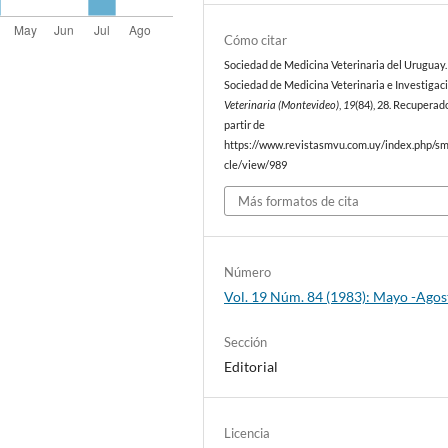
Cómo citar
Sociedad de Medicina Veterinaria del Uruguay. 
Sociedad de Medicina Veterinaria e Investigaci
Veterinaria (Montevideo)
,
19
(84), 28. Recuperad
partir de
https://www.revistasmvu.com.uy/index.php/sm
cle/view/989
Más formatos de cita
Número
Vol. 19 Núm. 84 (1983): Mayo -Agos
Sección
Editorial
Licencia