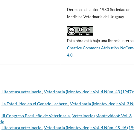
Derechos de autor 1983 Sociedad de
Medicina Veterinaria del Uruguay
Esta obra está bajo una licencia interna
Creative Commons Atribución-NoCome
4.0
.
,
Literatura veterinaria
,
Veterinaria (Montevideo): Vol. 4 Núm. 43 (1947):
,
La Esterilidad en el Ganado Lechero
,
Veterinaria (Montevideo): Vol. 3 
,
III Congreso Brasileño de Veterinaria
,
Veterinaria (Montevideo): Vol. 3
ria
,
Literatura veterinaria
,
Veterinaria (Montevideo): Vol. 4 Núm. 45-46 (19