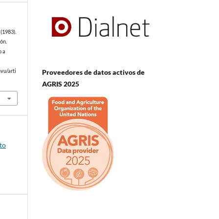
(1983).
ón.
o a
Proveedores de datos activos de
vu/arti
AGRIS 2025
to