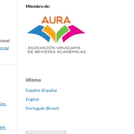
Miembro de:
cional
rcial
Idioma
Español (España)
English
Núm.
Português (Brasil)
49):