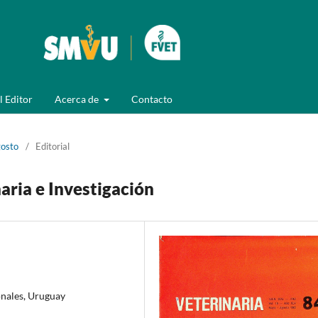
l Editor
Acerca de
Contacto
gosto
/
Editorial
aria e Investigación
onales, Uruguay