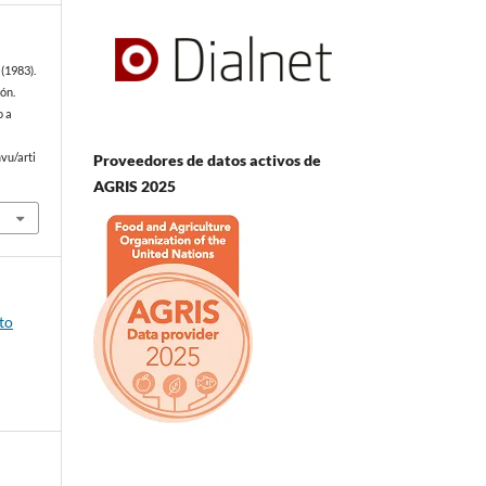
(1983).
ón.
o a
Proveedores de datos activos de
vu/arti
AGRIS 2025
to