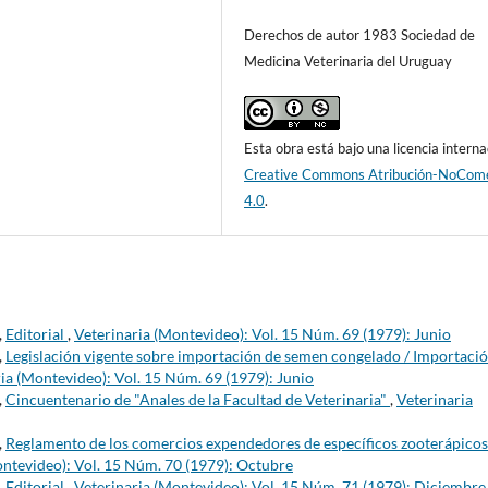
Derechos de autor 1983 Sociedad de
Medicina Veterinaria del Uruguay
Esta obra está bajo una licencia interna
Creative Commons Atribución-NoCome
4.0
.
,
Editorial
,
Veterinaria (Montevideo): Vol. 15 Núm. 69 (1979): Junio
,
Legislación vigente sobre importación de semen congelado / Importaci
ia (Montevideo): Vol. 15 Núm. 69 (1979): Junio
,
Cincuentenario de "Anales de la Facultad de Veterinaria"
,
Veterinaria
,
Reglamento de los comercios expendedores de específicos zooterápicos
ontevideo): Vol. 15 Núm. 70 (1979): Octubre
,
Editorial
,
Veterinaria (Montevideo): Vol. 15 Núm. 71 (1979): Diciembre