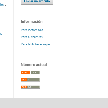
Enviar un artículo
ales
,
Información
Para lectores/as
m.
Para autores/as
Para bibliotecarios/as
Número actual