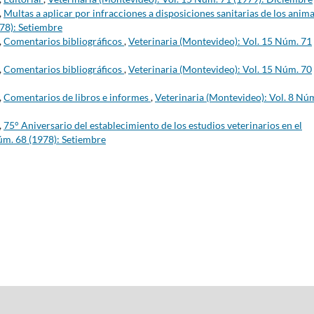
,
Multas a aplicar por infracciones a disposiciones sanitarias de los anim
978): Setiembre
,
Comentarios bibliográficos
,
Veterinaria (Montevideo): Vol. 15 Núm. 71
,
Comentarios bibliográficos
,
Veterinaria (Montevideo): Vol. 15 Núm. 70
,
Comentarios de libros e informes
,
Veterinaria (Montevideo): Vol. 8 Nú
,
75° Aniversario del establecimiento de los estudios veterinarios en el
úm. 68 (1978): Setiembre