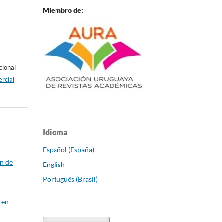
Miembro de:
cional
rcial
Idioma
Español (España)
ón de
English
Português (Brasil)
 en