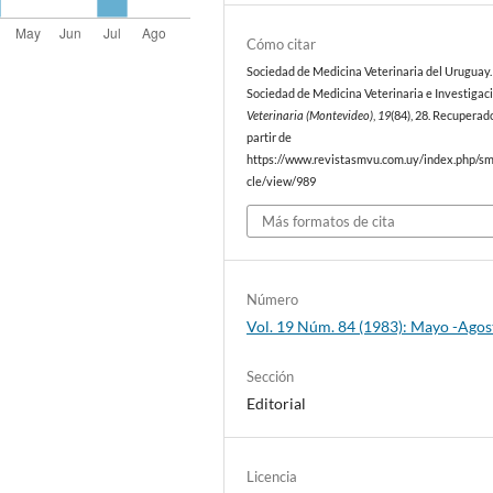
Cómo citar
Sociedad de Medicina Veterinaria del Uruguay. 
Sociedad de Medicina Veterinaria e Investigaci
Veterinaria (Montevideo)
,
19
(84), 28. Recuperad
partir de
https://www.revistasmvu.com.uy/index.php/sm
cle/view/989
Más formatos de cita
Número
Vol. 19 Núm. 84 (1983): Mayo -Agos
Sección
Editorial
Licencia