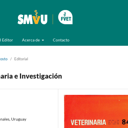
l Editor
Acerca de
Contacto
gosto
/
Editorial
aria e Investigación
onales, Uruguay