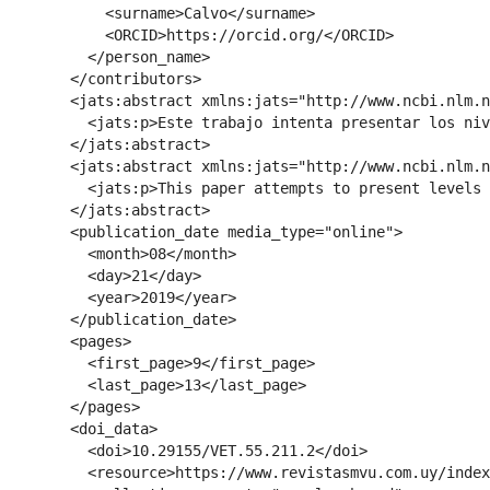
            <surname>Calvo</surname>

            <ORCID>https://orcid.org/</ORCID>

          </person_name>

        </contributors>

        <jats:abstract xmlns:jats="http://www.ncbi.nlm.n
          <jats:p>Este trabajo intenta presentar los niv
        </jats:abstract>

        <jats:abstract xmlns:jats="http://www.ncbi.nlm.n
          <jats:p>This paper attempts to present levels 
        </jats:abstract>

        <publication_date media_type="online">

          <month>08</month>

          <day>21</day>

          <year>2019</year>

        </publication_date>

        <pages>

          <first_page>9</first_page>

          <last_page>13</last_page>

        </pages>

        <doi_data>

          <doi>10.29155/VET.55.211.2</doi>

          <resource>https://www.revistasmvu.com.uy/index