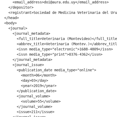
      <email_address>doi@aura.edu.uy</email_address>

    </depositor>

    <registrant>Sociedad de Medicina Veterinaria del Uru
  </head>

  <body>

    <journal>

      <journal_metadata>

        <full_title>Veterinaria (Montevideo)</full_title
        <abbrev_title>Veterinaria (Montev.)</abbrev_titl
        <issn media_type="electronic">1688-4809</issn>

        <issn media_type="print">0376-4362</issn>

      </journal_metadata>

      <journal_issue>

        <publication_date media_type="online">

          <month>06</month>

          <day>03</day>

          <year>2019</year>

        </publication_date>

        <journal_volume>

          <volume>55</volume>

        </journal_volume>

        <issue>211</issue>
