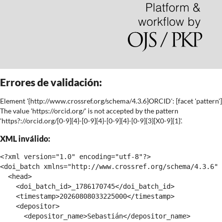
Errores de validación:
Element '{http://www.crossref.org/schema/4.3.6}ORCID': [facet 'pattern']
The value 'https://orcid.org/' is not accepted by the pattern
'https?://orcid.org/[0-9]{4}-[0-9]{4}-[0-9]{4}-[0-9]{3}[X0-9]{1}'.
XML inválido:
<?xml version="1.0" encoding="utf-8"?>

<doi_batch xmlns="http://www.crossref.org/schema/4.3.6" 
  <head>

    <doi_batch_id>_1786170745</doi_batch_id>

    <timestamp>20260808033225000</timestamp>

    <depositor>

      <depositor_name>Sebastián</depositor_name>
