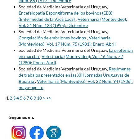
Núm. 66 (1977): Diciembre
Sociedad de Medicina Veterinaria del Uruguay,
Encefalopatía Espongiforme de los bovinos (EEB)
(Enfermedad de la Vaca Loca)
,
Veterinaria (Montevideo):
Vol. 31 Núm. 128 (1995): Diciembre
Sociedad de Medicina Veterinaria del Uruguay,
Congelación de embriones bovinos
,
Veterinaria
(Montevideo): Vol. 17 Núm. 75 (1981): Enero-Abril
Sociedad de Medicina Veterinaria del Uruguay,
La profesión
en marcha
,
Veterinaria (Montevideo): Vol. 16 Núm. 72
(1980): Enero-Abril
Sociedad de Medicina Veterinaria del Uruguay,
Resúmenes
de trabajos presentados en las XIII Jornadas Uruguayas de
Buiatría
,
Veterinaria (Montevideo): Vol. 22 Núm. 94 (1986):
mayo-agosto
1
2
3
4
5
6
7
8
9
10
>
>>
Seguinos en: