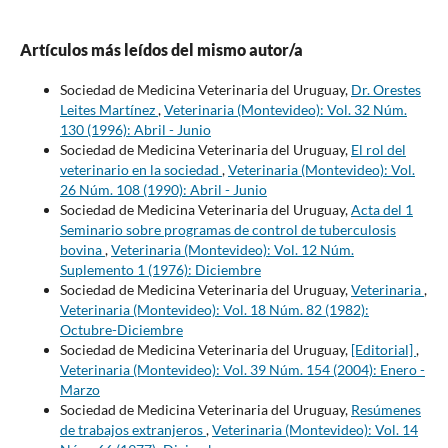
Artículos más leídos del mismo autor/a
Sociedad de Medicina Veterinaria del Uruguay,
Dr. Orestes
Leites Martínez
,
Veterinaria (Montevideo): Vol. 32 Núm.
130 (1996): Abril - Junio
Sociedad de Medicina Veterinaria del Uruguay,
El rol del
veterinario en la sociedad
,
Veterinaria (Montevideo): Vol.
26 Núm. 108 (1990): Abril - Junio
Sociedad de Medicina Veterinaria del Uruguay,
Acta del 1
Seminario sobre programas de control de tuberculosis
bovina
,
Veterinaria (Montevideo): Vol. 12 Núm.
Suplemento 1 (1976): Diciembre
Sociedad de Medicina Veterinaria del Uruguay,
Veterinaria
,
Veterinaria (Montevideo): Vol. 18 Núm. 82 (1982):
Octubre-Diciembre
Sociedad de Medicina Veterinaria del Uruguay,
[Editorial]
,
Veterinaria (Montevideo): Vol. 39 Núm. 154 (2004): Enero -
Marzo
Sociedad de Medicina Veterinaria del Uruguay,
Resúmenes
de trabajos extranjeros
,
Veterinaria (Montevideo): Vol. 14