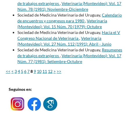
de trabajos extranjeros
,
Veterinaria (Montevideo): Vol. 17
Núm. 78 (1981): Noviembre-Diciembre
Sociedad de Medicina Veterinaria del Uruguay,
Calendario
de encuentros y congresos para 1980
,
Veterinaria
(Montevideo): Vol. 15 Núm. 70 (1979): Octubre
Sociedad de Medicina Veterinaria del Uruguay,
Hacia el V
Congreso Nacional de Veterinaria
,
Veterinaria
(Montevideo): Vol. 27 Núm. 112 (1991): Abril - Junio
Sociedad de Medicina Veterinaria del Uruguay,
Resumenes
de trabajos extranjeros
,
Veterinaria (Montevideo): Vol. 17
Núm. 77 (1981): Setiembre-Octubre
<<
<
3
4
5
6
7
8
9
10
11
12
>
>>
Seguinos en: