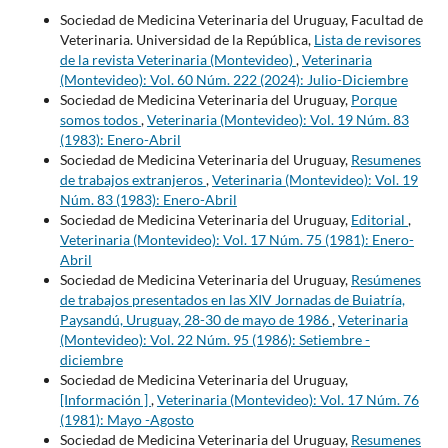
Sociedad de Medicina Veterinaria del Uruguay, Facultad de
Veterinaria. Universidad de la República,
Lista de revisores
de la revista Veterinaria (Montevideo)
,
Veterinaria
(Montevideo): Vol. 60 Núm. 222 (2024): Julio-Diciembre
Sociedad de Medicina Veterinaria del Uruguay,
Porque
somos todos
,
Veterinaria (Montevideo): Vol. 19 Núm. 83
(1983): Enero-Abril
Sociedad de Medicina Veterinaria del Uruguay,
Resumenes
de trabajos extranjeros
,
Veterinaria (Montevideo): Vol. 19
Núm. 83 (1983): Enero-Abril
Sociedad de Medicina Veterinaria del Uruguay,
Editorial
,
Veterinaria (Montevideo): Vol. 17 Núm. 75 (1981): Enero-
Abril
Sociedad de Medicina Veterinaria del Uruguay,
Resúmenes
de trabajos presentados en las XIV Jornadas de Buiatría,
Paysandú, Uruguay, 28-30 de mayo de 1986
,
Veterinaria
(Montevideo): Vol. 22 Núm. 95 (1986): Setiembre -
diciembre
Sociedad de Medicina Veterinaria del Uruguay,
[Información ]
,
Veterinaria (Montevideo): Vol. 17 Núm. 76
(1981): Mayo -Agosto
Sociedad de Medicina Veterinaria del Uruguay,
Resumenes