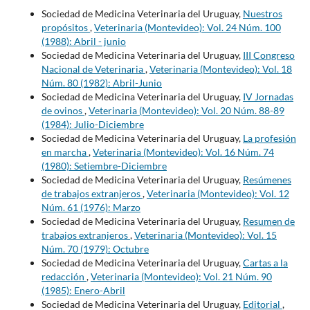
Sociedad de Medicina Veterinaria del Uruguay,
Nuestros
propósitos
,
Veterinaria (Montevideo): Vol. 24 Núm. 100
(1988): Abril - junio
Sociedad de Medicina Veterinaria del Uruguay,
III Congreso
Nacional de Veterinaria
,
Veterinaria (Montevideo): Vol. 18
Núm. 80 (1982): Abril-Junio
Sociedad de Medicina Veterinaria del Uruguay,
IV Jornadas
de ovinos
,
Veterinaria (Montevideo): Vol. 20 Núm. 88-89
(1984): Julio-Diciembre
Sociedad de Medicina Veterinaria del Uruguay,
La profesión
en marcha
,
Veterinaria (Montevideo): Vol. 16 Núm. 74
(1980): Setiembre-Diciembre
Sociedad de Medicina Veterinaria del Uruguay,
Resúmenes
de trabajos extranjeros
,
Veterinaria (Montevideo): Vol. 12
Núm. 61 (1976): Marzo
Sociedad de Medicina Veterinaria del Uruguay,
Resumen de
trabajos extranjeros
,
Veterinaria (Montevideo): Vol. 15
Núm. 70 (1979): Octubre
Sociedad de Medicina Veterinaria del Uruguay,
Cartas a la
redacción
,
Veterinaria (Montevideo): Vol. 21 Núm. 90
(1985): Enero-Abril
Sociedad de Medicina Veterinaria del Uruguay,
Editorial
,