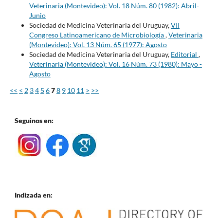
Veterinaria (Montevideo): Vol. 18 Núm. 80 (1982): Abril-
Junio
Sociedad de Medicina Veterinaria del Uruguay,
VII
Congreso Latinoamericano de Microbiología
,
Veterinaria
(Montevideo): Vol. 13 Núm. 65 (1977): Agosto
Sociedad de Medicina Veterinaria del Uruguay,
Editorial
,
Veterinaria (Montevideo): Vol. 16 Núm. 73 (1980): Mayo -
Agosto
<<
<
2
3
4
5
6
7
8
9
10
11
>
>>
Seguinos en:
Indizada en: