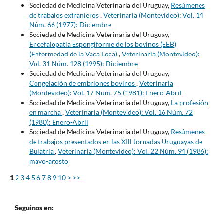
Sociedad de Medicina Veterinaria del Uruguay,
Resúmenes
de trabajos extranjeros
,
Veterinaria (Montevideo): Vol. 14
Núm. 66 (1977): Diciembre
Sociedad de Medicina Veterinaria del Uruguay,
Encefalopatía Espongiforme de los bovinos (EEB)
(Enfermedad de la Vaca Loca)
,
Veterinaria (Montevideo):
Vol. 31 Núm. 128 (1995): Diciembre
Sociedad de Medicina Veterinaria del Uruguay,
Congelación de embriones bovinos
,
Veterinaria
(Montevideo): Vol. 17 Núm. 75 (1981): Enero-Abril
Sociedad de Medicina Veterinaria del Uruguay,
La profesión
en marcha
,
Veterinaria (Montevideo): Vol. 16 Núm. 72
(1980): Enero-Abril
Sociedad de Medicina Veterinaria del Uruguay,
Resúmenes
de trabajos presentados en las XIII Jornadas Uruguayas de
Buiatría
,
Veterinaria (Montevideo): Vol. 22 Núm. 94 (1986):
mayo-agosto
1
2
3
4
5
6
7
8
9
10
>
>>
Seguinos en: