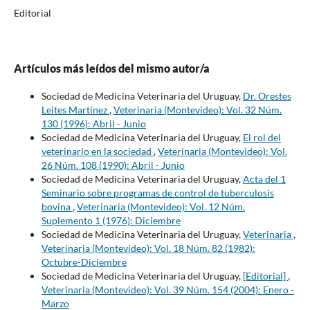
Editorial
Artículos más leídos del mismo autor/a
Sociedad de Medicina Veterinaria del Uruguay,
Dr. Orestes
Leites Martínez
,
Veterinaria (Montevideo): Vol. 32 Núm.
130 (1996): Abril - Junio
Sociedad de Medicina Veterinaria del Uruguay,
El rol del
veterinario en la sociedad
,
Veterinaria (Montevideo): Vol.
26 Núm. 108 (1990): Abril - Junio
Sociedad de Medicina Veterinaria del Uruguay,
Acta del 1
Seminario sobre programas de control de tuberculosis
bovina
,
Veterinaria (Montevideo): Vol. 12 Núm.
Suplemento 1 (1976): Diciembre
Sociedad de Medicina Veterinaria del Uruguay,
Veterinaria
,
Veterinaria (Montevideo): Vol. 18 Núm. 82 (1982):
Octubre-Diciembre
Sociedad de Medicina Veterinaria del Uruguay,
[Editorial]
,
Veterinaria (Montevideo): Vol. 39 Núm. 154 (2004): Enero -
Marzo