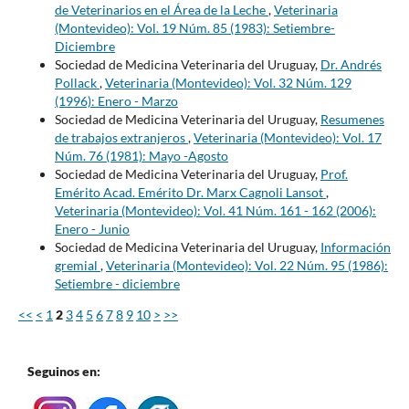
de Veterinarios en el Área de la Leche
,
Veterinaria
(Montevideo): Vol. 19 Núm. 85 (1983): Setiembre-
Diciembre
Sociedad de Medicina Veterinaria del Uruguay,
Dr. Andrés
Pollack
,
Veterinaria (Montevideo): Vol. 32 Núm. 129
(1996): Enero - Marzo
Sociedad de Medicina Veterinaria del Uruguay,
Resumenes
de trabajos extranjeros
,
Veterinaria (Montevideo): Vol. 17
Núm. 76 (1981): Mayo -Agosto
Sociedad de Medicina Veterinaria del Uruguay,
Prof.
Emérito Acad. Emérito Dr. Marx Cagnoli Lansot
,
Veterinaria (Montevideo): Vol. 41 Núm. 161 - 162 (2006):
Enero - Junio
Sociedad de Medicina Veterinaria del Uruguay,
Información
gremial
,
Veterinaria (Montevideo): Vol. 22 Núm. 95 (1986):
Setiembre - diciembre
<<
<
1
2
3
4
5
6
7
8
9
10
>
>>
Seguinos en: