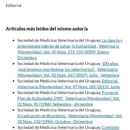
Editorial
Artículos más leídos del mismo autor/a
Sociedad de Medicina Veterinaria del Uruguay,
La ciencia y
la tecnología habrán de salvar la humanidad
,
Veterinaria
(Montevideo): Vol. 45 Núm. 173-176 (2009): Enero-
Diciembre
Sociedad de Medicina Veterinaria del Uruguay,
100 años
¿qué tenemos que festejar los veterinarios?
,
Veterinaria
(Montevideo): Vol. 42 Núm. 167 (2007): Julio - Setiembre
Sociedad de Medicina Veterinaria del Uruguay,
Editorial
,
Veterinaria (Montevideo): Vol. 47 Núm. 182 (2011): Junio
Sociedad de Medicina Veterinaria del Uruguay,
Proyecto
Plan de Actividades 1987
,
Veterinaria (Montevideo): Vol.
22 Núm. 95 (1986): Setiembre - diciembre
Sociedad de Medicina Veterinaria del Uruguay,
Erradicación de Brucelosis
,
Veterinaria (Montevideo): Vol.
32 Núm. 132 (1996): Octubre - Diciembre
Sociedad de Medicina Veterinaria del Uruguay,
Comisión