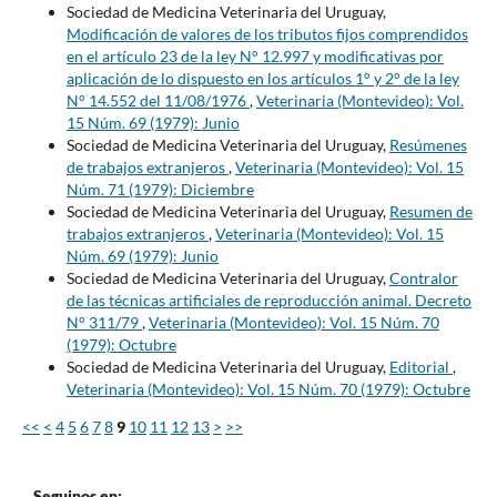
Sociedad de Medicina Veterinaria del Uruguay,
Modificación de valores de los tributos fijos comprendidos
en el artículo 23 de la ley N° 12.997 y modificativas por
aplicación de lo dispuesto en los artículos 1° y 2° de la ley
N° 14.552 del 11/08/1976
,
Veterinaria (Montevideo): Vol.
15 Núm. 69 (1979): Junio
Sociedad de Medicina Veterinaria del Uruguay,
Resúmenes
de trabajos extranjeros
,
Veterinaria (Montevideo): Vol. 15
Núm. 71 (1979): Diciembre
Sociedad de Medicina Veterinaria del Uruguay,
Resumen de
trabajos extranjeros
,
Veterinaria (Montevideo): Vol. 15
Núm. 69 (1979): Junio
Sociedad de Medicina Veterinaria del Uruguay,
Contralor
de las técnicas artificiales de reproducción animal. Decreto
N° 311/79
,
Veterinaria (Montevideo): Vol. 15 Núm. 70
(1979): Octubre
Sociedad de Medicina Veterinaria del Uruguay,
Editorial
,
Veterinaria (Montevideo): Vol. 15 Núm. 70 (1979): Octubre
<<
<
4
5
6
7
8
9
10
11
12
13
>
>>
Seguinos en: