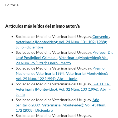
Editorial
Artículos más leídos del mismo autor/a
Sociedad de Medicina Veterinaria del Uruguay,
Convenio
,
Veterinaria (Montevideo): Vol. 24 Núm. 101-102 (1988):
Julio - diciembre
Sociedad de Medicina Veterinaria del Uruguay,
Profesor Dr.
José Postiglioni Grimaldi
,
Veterinaria (Montevideo): Vol.
23 Núm. 96 (1987): Enero - marzo
Sociedad de Medicina Veterinaria del Uruguay,
Premio
Nacional de Veterinaria 1994
,
Veterinaria (Montevideo):
Vol. 29 Núm. 122 (1994): Abril - Junio
Sociedad de Medicina Veterinaria del Uruguay,
F&F LTDA
,
Veterinaria (Montevideo): Vol. 32 Núm. 130 (1996): Abril -
Junio
Sociedad de Medicina Veterinaria del Uruguay,
Año
Sanitario 2009
,
Veterinaria (Montevideo): Vol. 43 Núm.
172 (2008): Diciembre
Sociedad de Medicina Veterinaria del Uruguay,