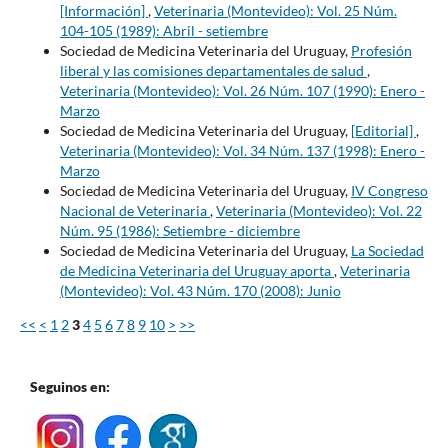
[Información]
,
Veterinaria (Montevideo): Vol. 25 Núm.
104-105 (1989): Abril - setiembre
Sociedad de Medicina Veterinaria del Uruguay,
Profesión
liberal y las comisiones departamentales de salud
,
Veterinaria (Montevideo): Vol. 26 Núm. 107 (1990): Enero -
Marzo
Sociedad de Medicina Veterinaria del Uruguay,
[Editorial]
,
Veterinaria (Montevideo): Vol. 34 Núm. 137 (1998): Enero -
Marzo
Sociedad de Medicina Veterinaria del Uruguay,
IV Congreso
Nacional de Veterinaria
,
Veterinaria (Montevideo): Vol. 22
Núm. 95 (1986): Setiembre - diciembre
Sociedad de Medicina Veterinaria del Uruguay,
La Sociedad
de Medicina Veterinaria del Uruguay aporta
,
Veterinaria
(Montevideo): Vol. 43 Núm. 170 (2008): Junio
<<
<
1
2
3
4
5
6
7
8
9
10
>
>>
Seguinos en: