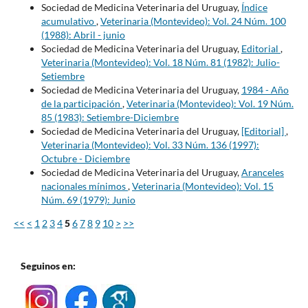
Sociedad de Medicina Veterinaria del Uruguay,
Índice
acumulativo
,
Veterinaria (Montevideo): Vol. 24 Núm. 100
(1988): Abril - junio
Sociedad de Medicina Veterinaria del Uruguay,
Editorial
,
Veterinaria (Montevideo): Vol. 18 Núm. 81 (1982): Julio-
Setiembre
Sociedad de Medicina Veterinaria del Uruguay,
1984 - Año
de la participación
,
Veterinaria (Montevideo): Vol. 19 Núm.
85 (1983): Setiembre-Diciembre
Sociedad de Medicina Veterinaria del Uruguay,
[Editorial]
,
Veterinaria (Montevideo): Vol. 33 Núm. 136 (1997):
Octubre - Diciembre
Sociedad de Medicina Veterinaria del Uruguay,
Aranceles
nacionales mínimos
,
Veterinaria (Montevideo): Vol. 15
Núm. 69 (1979): Junio
<<
<
1
2
3
4
5
6
7
8
9
10
>
>>
Seguinos en: