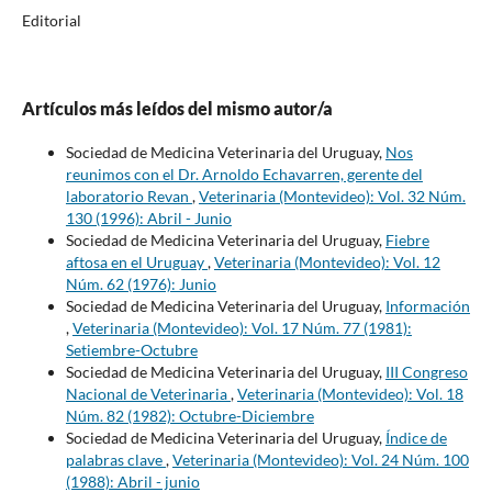
Editorial
Artículos más leídos del mismo autor/a
Sociedad de Medicina Veterinaria del Uruguay,
Nos
reunimos con el Dr. Arnoldo Echavarren, gerente del
laboratorio Revan
,
Veterinaria (Montevideo): Vol. 32 Núm.
130 (1996): Abril - Junio
Sociedad de Medicina Veterinaria del Uruguay,
Fiebre
aftosa en el Uruguay
,
Veterinaria (Montevideo): Vol. 12
Núm. 62 (1976): Junio
Sociedad de Medicina Veterinaria del Uruguay,
Información
,
Veterinaria (Montevideo): Vol. 17 Núm. 77 (1981):
Setiembre-Octubre
Sociedad de Medicina Veterinaria del Uruguay,
III Congreso
Nacional de Veterinaria
,
Veterinaria (Montevideo): Vol. 18
Núm. 82 (1982): Octubre-Diciembre
Sociedad de Medicina Veterinaria del Uruguay,
Índice de
palabras clave
,
Veterinaria (Montevideo): Vol. 24 Núm. 100
(1988): Abril - junio