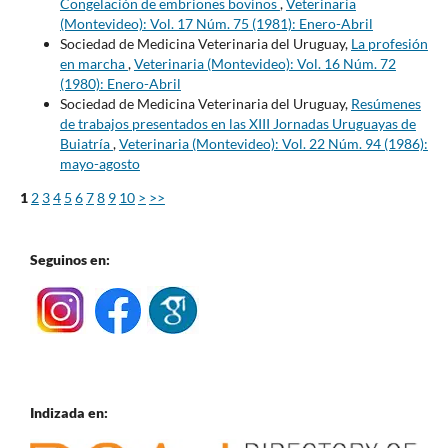
Congelación de embriones bovinos
,
Veterinaria
(Montevideo): Vol. 17 Núm. 75 (1981): Enero-Abril
Sociedad de Medicina Veterinaria del Uruguay,
La profesión
en marcha
,
Veterinaria (Montevideo): Vol. 16 Núm. 72
(1980): Enero-Abril
Sociedad de Medicina Veterinaria del Uruguay,
Resúmenes
de trabajos presentados en las XIII Jornadas Uruguayas de
Buiatría
,
Veterinaria (Montevideo): Vol. 22 Núm. 94 (1986):
mayo-agosto
1
2
3
4
5
6
7
8
9
10
>
>>
Seguinos en:
Indizada en: