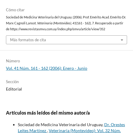
Cómo citar
Sociedad de Medicina Veterinaria del Uruguay. (2006). Prof. Emérito Acad. Emérito Dr.
Marx Cagnoli Lansot.
Veterinaria (Montevideo)
,
41
(161 - 162), 7. Recuperado a partir
de https://www.revistasmvu.com.uy/index.php/smvu/article/view/352
Más formatos de cita
Número
Vol. 41 Núm. 161 - 162 (2006): Enero - Junio
Sección
Editorial
Artículos más leídos del mismo autor/a
Sociedad de Medicina Veterinaria del Uruguay,
Dr. Orestes
Leites Martínez
,
Veterinaria (Montevideo): Vol. 32 Núm.