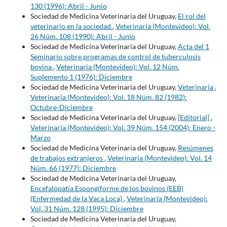
130 (1996): Abril - Junio
Sociedad de Medicina Veterinaria del Uruguay,
El rol del
veterinario en la sociedad
,
Veterinaria (Montevideo): Vol.
26 Núm. 108 (1990): Abril - Junio
Sociedad de Medicina Veterinaria del Uruguay,
Acta del 1
Seminario sobre programas de control de tuberculosis
bovina
,
Veterinaria (Montevideo): Vol. 12 Núm.
Suplemento 1 (1976): Diciembre
Sociedad de Medicina Veterinaria del Uruguay,
Veterinaria
,
Veterinaria (Montevideo): Vol. 18 Núm. 82 (1982):
Octubre-Diciembre
Sociedad de Medicina Veterinaria del Uruguay,
[Editorial]
,
Veterinaria (Montevideo): Vol. 39 Núm. 154 (2004): Enero -
Marzo
Sociedad de Medicina Veterinaria del Uruguay,
Resúmenes
de trabajos extranjeros
,
Veterinaria (Montevideo): Vol. 14
Núm. 66 (1977): Diciembre
Sociedad de Medicina Veterinaria del Uruguay,
Encefalopatía Espongiforme de los bovinos (EEB)
(Enfermedad de la Vaca Loca)
,
Veterinaria (Montevideo):
Vol. 31 Núm. 128 (1995): Diciembre
Sociedad de Medicina Veterinaria del Uruguay,