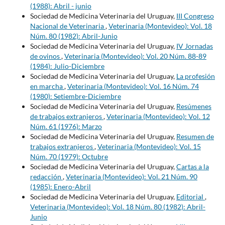
(1988): Abril - junio
Sociedad de Medicina Veterinaria del Uruguay,
III Congreso
Nacional de Veterinaria
,
Veterinaria (Montevideo): Vol. 18
Núm. 80 (1982): Abril-Junio
Sociedad de Medicina Veterinaria del Uruguay,
IV Jornadas
de ovinos
,
Veterinaria (Montevideo): Vol. 20 Núm. 88-89
(1984): Julio-Diciembre
Sociedad de Medicina Veterinaria del Uruguay,
La profesión
en marcha
,
Veterinaria (Montevideo): Vol. 16 Núm. 74
(1980): Setiembre-Diciembre
Sociedad de Medicina Veterinaria del Uruguay,
Resúmenes
de trabajos extranjeros
,
Veterinaria (Montevideo): Vol. 12
Núm. 61 (1976): Marzo
Sociedad de Medicina Veterinaria del Uruguay,
Resumen de
trabajos extranjeros
,
Veterinaria (Montevideo): Vol. 15
Núm. 70 (1979): Octubre
Sociedad de Medicina Veterinaria del Uruguay,
Cartas a la
redacción
,
Veterinaria (Montevideo): Vol. 21 Núm. 90
(1985): Enero-Abril
Sociedad de Medicina Veterinaria del Uruguay,
Editorial
,
Veterinaria (Montevideo): Vol. 18 Núm. 80 (1982): Abril-
Junio