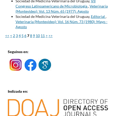
Sociedad de Medicina Veterinaria del Uruguay,
VII
Congreso Latinoamericano de Microbiología
,
Veterinaria
(Montevideo): Vol. 13 Núm. 65 (1977): Agosto
Sociedad de Medicina Veterinaria del Uruguay,
Editorial
,
Veterinaria (Montevideo): Vol. 16 Núm. 73 (1980): Mayo -
Agosto
<<
<
2
3
4
5
6
7
8
9
10
11
>
>>
Seguinos en:
Indizada en: