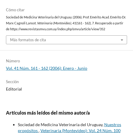
Cómo citar
Sociedad de Medicina Veterinaria del Uruguay. (2006). Prof. Emérito Acad. Emérito Dr.
Marx Cagnoli Lansot.
Veterinaria (Montevideo)
,
41
(161 - 162), 7. Recuperado a partir
de https://www.revistasmvu.com.uy/index.php/smvu/article/view/352
Más formatos de cita
Número
Vol. 41 Núm. 161 - 162 (2006): Enero - Junio
Sección
Editorial
Artículos más leídos del mismo autor/a
Sociedad de Medicina Veterinaria del Uruguay,
Nuestros
propósitos
,
Veterinaria (Montevideo): Vol. 24 Núm. 100