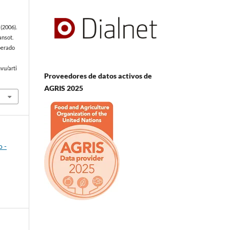
(2006).
ansot.
uperado
vu/arti
Proveedores de datos activos de
AGRIS 2025
o -