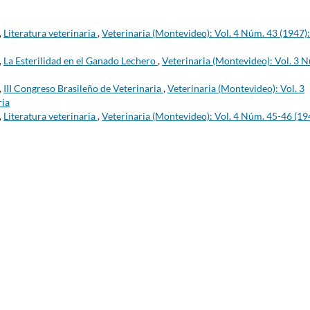
,
Literatura veterinaria
,
Veterinaria (Montevideo): Vol. 4 Núm. 43 (1947):
,
La Esterilidad en el Ganado Lechero
,
Veterinaria (Montevideo): Vol. 3 
,
III Congreso Brasileño de Veterinaria
,
Veterinaria (Montevideo): Vol. 3
ria
,
Literatura veterinaria
,
Veterinaria (Montevideo): Vol. 4 Núm. 45-46 (19