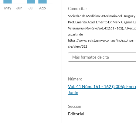
Cómo citar
Sociedad de Medicina Veterinaria del Uruguay. 
Prof. Emérito Acad. Emérito Dr. Marx Cagnoli L
Veterinaria (Montevideo)
,
41
(161 - 162), 7. Rec
a partir de
https://www.revistasmvu.com.uy/index.php/sm
cle/view/352
Más formatos de cita
Número
Vol. 41 Núm. 161 - 162 (2006): Ener
Junio
Sección
Editorial