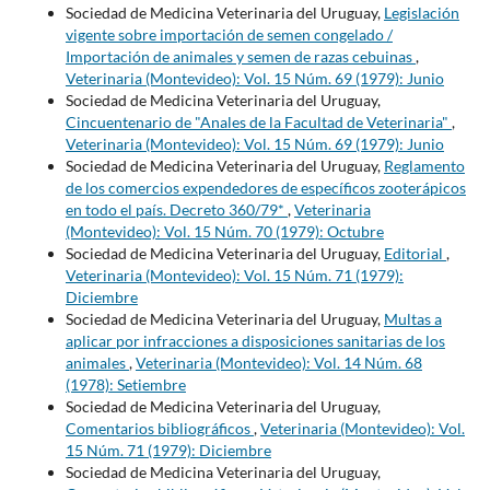
Sociedad de Medicina Veterinaria del Uruguay,
Legislación
vigente sobre importación de semen congelado /
Importación de animales y semen de razas cebuinas
,
Veterinaria (Montevideo): Vol. 15 Núm. 69 (1979): Junio
Sociedad de Medicina Veterinaria del Uruguay,
Cincuentenario de "Anales de la Facultad de Veterinaria"
,
Veterinaria (Montevideo): Vol. 15 Núm. 69 (1979): Junio
Sociedad de Medicina Veterinaria del Uruguay,
Reglamento
de los comercios expendedores de específicos zooterápicos
en todo el país. Decreto 360/79*
,
Veterinaria
(Montevideo): Vol. 15 Núm. 70 (1979): Octubre
Sociedad de Medicina Veterinaria del Uruguay,
Editorial
,
Veterinaria (Montevideo): Vol. 15 Núm. 71 (1979):
Diciembre
Sociedad de Medicina Veterinaria del Uruguay,
Multas a
aplicar por infracciones a disposiciones sanitarias de los
animales
,
Veterinaria (Montevideo): Vol. 14 Núm. 68
(1978): Setiembre
Sociedad de Medicina Veterinaria del Uruguay,
Comentarios bibliográficos
,
Veterinaria (Montevideo): Vol.
15 Núm. 71 (1979): Diciembre
Sociedad de Medicina Veterinaria del Uruguay,