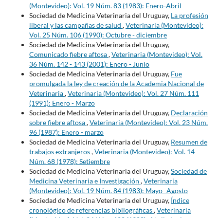
(Montevideo): Vol. 19 Núm. 83 (1983): Enero-Abril
Sociedad de Medicina Veterinaria del Uruguay,
La profesión
liberal y las campañas de salud
,
Veterinaria (Montevideo):
Vol. 25 Núm. 106 (1990): Octubre - diciembre
Sociedad de Medicina Veterinaria del Uruguay,
Comunicado fiebre aftosa
,
Veterinaria (Montevideo): Vol.
36 Núm. 142 - 143 (2001): Enero - Junio
Sociedad de Medicina Veterinaria del Uruguay,
Fue
promulgada la ley de creación de la Academia Nacional de
Veterinaria
,
Veterinaria (Montevideo): Vol. 27 Núm. 111
(1991): Enero - Marzo
Sociedad de Medicina Veterinaria del Uruguay,
Declaración
sobre fiebre aftosa
,
Veterinaria (Montevideo): Vol. 23 Núm.
96 (1987): Enero - marzo
Sociedad de Medicina Veterinaria del Uruguay,
Resumen de
trabajos extranjeros
,
Veterinaria (Montevideo): Vol. 14
Núm. 68 (1978): Setiembre
Sociedad de Medicina Veterinaria del Uruguay,
Sociedad de
Medicina Veterinaria e Investigación
,
Veterinaria
(Montevideo): Vol. 19 Núm. 84 (1983): Mayo -Agosto
Sociedad de Medicina Veterinaria del Uruguay,
Índice
cronológico de referencias bibliográficas
,
Veterinaria