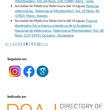
(Montevideo): Vol. 24 Núm. 100 (1988): Abril - junio
Sociedad de Medicina Veterinaria del Uruguay,
Noticias
veterinarias
,
Veterinaria (Montevideo): Vol. 19 Núm. 84
(1983): Mayo -Agosto
Sociedad de Medicina Veterinaria del Uruguay,
Fueron
designados los primeros miembros de la Academia
Nacional de Veterinaria
,
Veterinaria (Montevideo): Vol. 28
Núm. 114 (1991): Octubre - Diciembre
<<
<
1
2
3
4
5
6
7
8
9
10
>
>>
Seguinos en:
Indizada en: