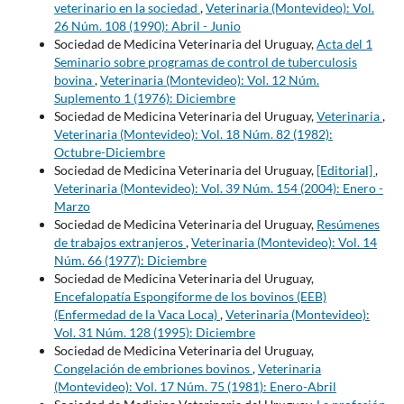
veterinario en la sociedad
,
Veterinaria (Montevideo): Vol.
26 Núm. 108 (1990): Abril - Junio
Sociedad de Medicina Veterinaria del Uruguay,
Acta del 1
Seminario sobre programas de control de tuberculosis
bovina
,
Veterinaria (Montevideo): Vol. 12 Núm.
Suplemento 1 (1976): Diciembre
Sociedad de Medicina Veterinaria del Uruguay,
Veterinaria
,
Veterinaria (Montevideo): Vol. 18 Núm. 82 (1982):
Octubre-Diciembre
Sociedad de Medicina Veterinaria del Uruguay,
[Editorial]
,
Veterinaria (Montevideo): Vol. 39 Núm. 154 (2004): Enero -
Marzo
Sociedad de Medicina Veterinaria del Uruguay,
Resúmenes
de trabajos extranjeros
,
Veterinaria (Montevideo): Vol. 14
Núm. 66 (1977): Diciembre
Sociedad de Medicina Veterinaria del Uruguay,
Encefalopatía Espongiforme de los bovinos (EEB)
(Enfermedad de la Vaca Loca)
,
Veterinaria (Montevideo):
Vol. 31 Núm. 128 (1995): Diciembre
Sociedad de Medicina Veterinaria del Uruguay,
Congelación de embriones bovinos
,
Veterinaria
(Montevideo): Vol. 17 Núm. 75 (1981): Enero-Abril