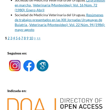
Sociedad de Medicina Veterinaria del Uruguay,
La profesión
en marcha
,
Veterinaria (Montevideo): Vol. 16 Núm. 72
(1980): Enero-Abril
Sociedad de Medicina Veterinaria del Uruguay,
Resúmenes
de trabajos presentados en las XIII Jornadas Uruguayas de
Buiatría
,
Veterinaria (Montevideo): Vol. 22 Núm. 94 (1986):
mayo-agosto
1
2
3
4
5
6
7
8
9
10
>
>>
Seguinos en:
Indizada en: