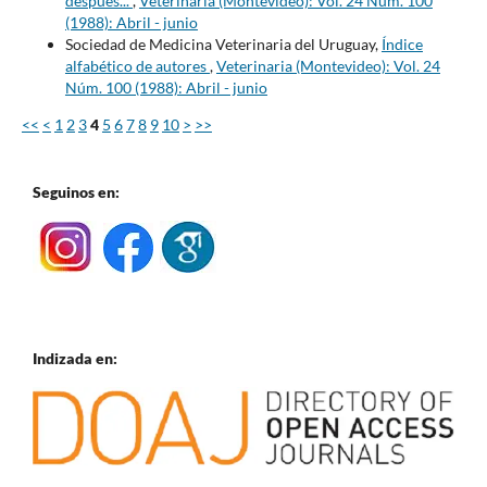
después...
,
Veterinaria (Montevideo): Vol. 24 Núm. 100
(1988): Abril - junio
Sociedad de Medicina Veterinaria del Uruguay,
Índice
alfabético de autores
,
Veterinaria (Montevideo): Vol. 24
Núm. 100 (1988): Abril - junio
<<
<
1
2
3
4
5
6
7
8
9
10
>
>>
Seguinos en:
Indizada en: