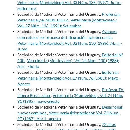
Veterinaria (Montevideo): Vol. 33 Núm. 135 (1997): Julio -
Setiembre
Sociedad de Medicina Veterinaria del Uruguay,
Profesión
Veterinaria y el MERCOSUR
,
Veterinaria (Montevideo):
Vol. 27 Núm. 113 (1991): Setiembre
Sociedad de Medicina Veterinaria del Uruguay,
Avances
concretos en el proceso de integración agropecuaria
,
Veterinaria (Montevideo): Vol. 32 Núm. 130 (1996): Abril -
Junio
Sociedad de Medicina Veterinaria del Uruguay,
Editorial Nº
100
,
Veterinaria (Montevideo): Vol. 24 Núm. 100 (1988):
Abril - junio
Sociedad de Medicina Veterinaria del Uruguay,
Editorial
,
Veterinaria (Montevideo): Vol. 17 Núm. 76 (1981): Mayo -
Agosto
Sociedad de Medicina Veterinaria del Uruguay,
Profesor Dr.
Libero Rossi Lema
,
Veterinaria (Montevideo): Vol. 21 Núm.
91 (1985): mayo-agosto
Sociedad de Medicina Veterinaria del Uruguay,
Desarrollar
nuevos caminos
,
Veterinaria (Montevideo): Vol. 24 Núm.
97 (1987): Abril - agosto
Sociedad de Medicina Veterinaria del Uruguay,
72 años