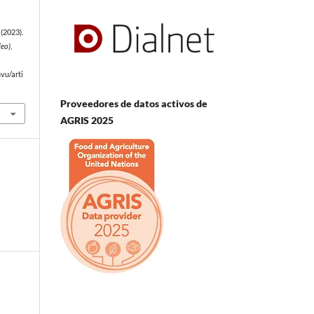
(2023).
deo)
,
vu/arti
Proveedores de datos activos de
AGRIS 2025