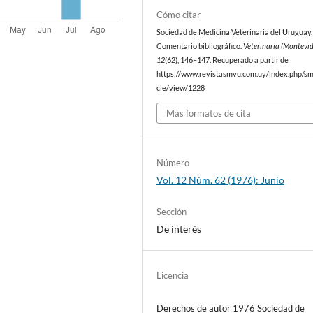
Cómo citar
Sociedad de Medicina Veterinaria del Uruguay. 
Comentario bibliográfico.
Veterinaria (Montevi
12
(62), 146–147. Recuperado a partir de
https://www.revistasmvu.com.uy/index.php/sm
cle/view/1228
Más formatos de cita
Número
Vol. 12 Núm. 62 (1976): Junio
Sección
De interés
Licencia
Derechos de autor 1976 Sociedad de