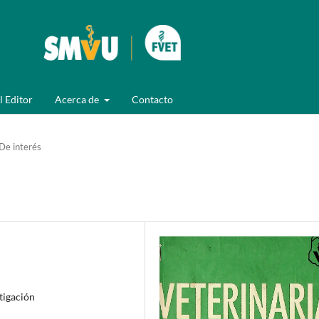
l Editor
Acerca de
Contacto
De interés
stigación