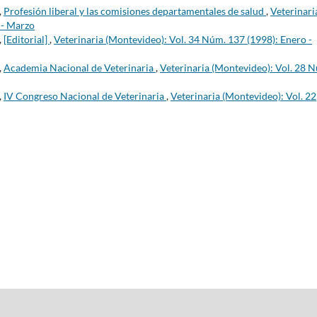
,
Profesión liberal y las comisiones departamentales de salud
,
Veterinari
 - Marzo
,
[Editorial]
,
Veterinaria (Montevideo): Vol. 34 Núm. 137 (1998): Enero -
,
Academia Nacional de Veterinaria
,
Veterinaria (Montevideo): Vol. 28 
,
IV Congreso Nacional de Veterinaria
,
Veterinaria (Montevideo): Vol. 22