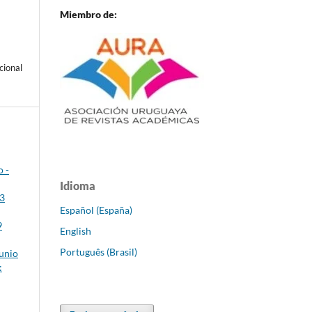
Miembro de:
cional
o -
Idioma
23
Español (España)
9
English
Português (Brasil)
Junio
: