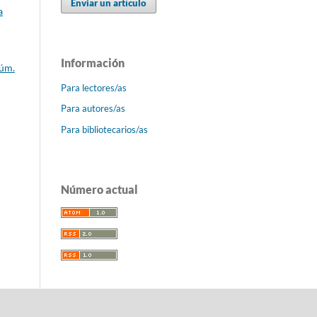
Enviar un artículo
a
Información
Núm.
Para lectores/as
Para autores/as
Para bibliotecarios/as
Número actual