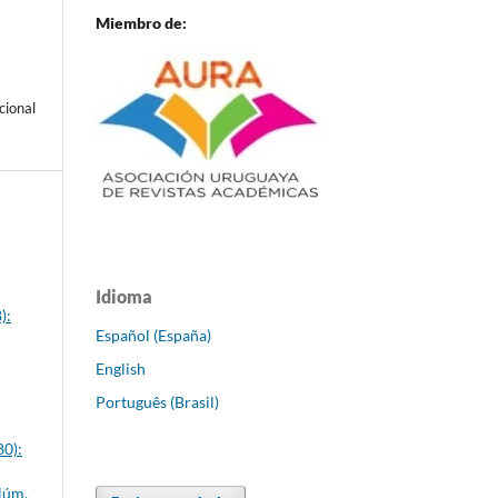
Miembro de:
cional
Idioma
):
Español (España)
English
Português (Brasil)
80):
Núm.