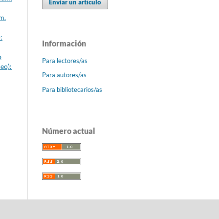
Enviar un artículo
m.
:
Información
o
Para lectores/as
eo):
Para autores/as
Para bibliotecarios/as
Número actual