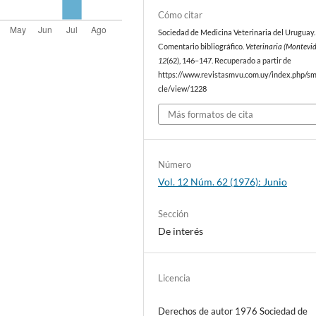
Cómo citar
Sociedad de Medicina Veterinaria del Uruguay. 
Comentario bibliográfico.
Veterinaria (Montevi
12
(62), 146–147. Recuperado a partir de
https://www.revistasmvu.com.uy/index.php/sm
cle/view/1228
Más formatos de cita
Número
Vol. 12 Núm. 62 (1976): Junio
Sección
De interés
Licencia
Derechos de autor 1976 Sociedad de