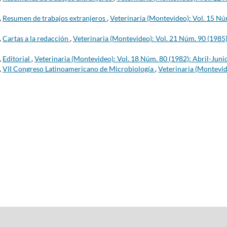
,
Resumen de trabajos extranjeros
,
Veterinaria (Montevideo): Vol. 15 Nú
,
Cartas a la redacción
,
Veterinaria (Montevideo): Vol. 21 Núm. 90 (1985)
,
Editorial
,
Veterinaria (Montevideo): Vol. 18 Núm. 80 (1982): Abril-Juni
,
VII Congreso Latinoamericano de Microbiología
,
Veterinaria (Montevid