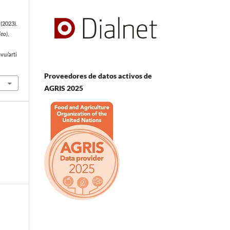
(2023).
deo)
,
vu/arti
Proveedores de datos activos de
AGRIS 2025