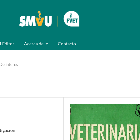
l Editor
Acerca de
Contacto
De interés
stigación