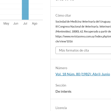
Cómo citar
Sociedad de Medicina Veterinaria del Uruguay. 
III Congreso Nacional de Veterinaria.
Veterinar
(Montevideo)
,
18
(80), 62. Recuperado a partir d
https://www.revistasmvu.com.uy/index.php/sm
cle/view/1016
Más formatos de cita
Número
Vol. 18 Núm. 80 (1982): Abril-Junio
Sección
De interés
Licencia