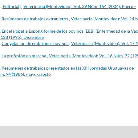
,
[Editorial]
,
Veterinaria (Montevideo): Vol. 39 Núm. 154 (2004): Enero -
,
Resúmenes de trabajos extranjeros
,
Veterinaria (Montevideo): Vol. 14 
,
Encefalopatía Espongiforme de los bovinos (EEB) (Enfermedad de la Va
. 128 (1995): Diciembre
,
Congelación de embriones bovinos
,
Veterinaria (Montevideo): Vol. 17
,
La profesión en marcha
,
Veterinaria (Montevideo): Vol. 16 Núm. 72 (19
,
Resúmenes de trabajos presentados en las XIII Jornadas Uruguayas de
úm. 94 (1986): mayo-agosto