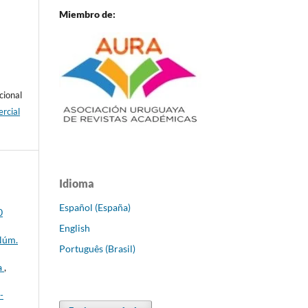
Miembro de:
cional
rcial
Idioma
Español (España)
0
English
 Núm.
Português (Brasil)
a
,
-