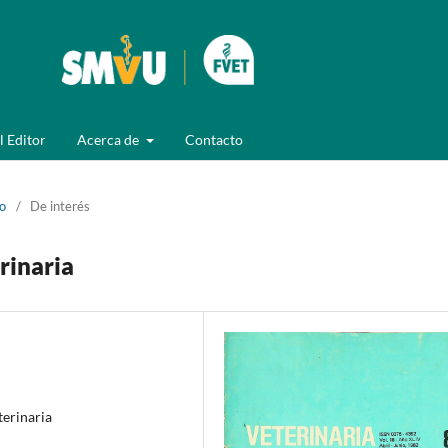
l Editor
Acerca de
Contacto
io
/
De interés
rinaria
terinaria