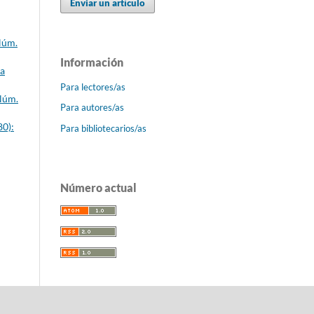
Enviar un artículo
Núm.
Información
ca
Para lectores/as
 Núm.
Para autores/as
80):
Para bibliotecarios/as
Número actual