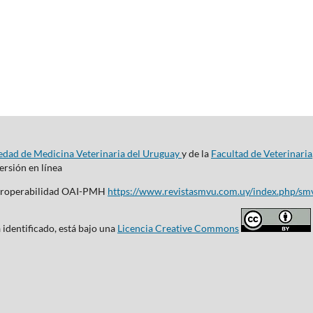
edad de Medicina Veterinaria del Uruguay
y de la
Facultad de Veterinaria
rsión en línea
nteroperabilidad OAI-PMH
https://www.revistasmvu.com.uy/index.php/sm
 identificado, está bajo una
Licencia Creative Commons