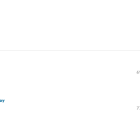
6
uay
7