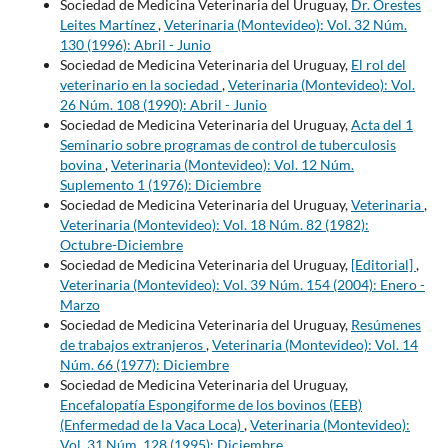
Sociedad de Medicina Veterinaria del Uruguay,
Dr. Orestes
Leites Martínez
,
Veterinaria (Montevideo): Vol. 32 Núm.
130 (1996): Abril - Junio
Sociedad de Medicina Veterinaria del Uruguay,
El rol del
veterinario en la sociedad
,
Veterinaria (Montevideo): Vol.
26 Núm. 108 (1990): Abril - Junio
Sociedad de Medicina Veterinaria del Uruguay,
Acta del 1
Seminario sobre programas de control de tuberculosis
bovina
,
Veterinaria (Montevideo): Vol. 12 Núm.
Suplemento 1 (1976): Diciembre
Sociedad de Medicina Veterinaria del Uruguay,
Veterinaria
,
Veterinaria (Montevideo): Vol. 18 Núm. 82 (1982):
Octubre-Diciembre
Sociedad de Medicina Veterinaria del Uruguay,
[Editorial]
,
Veterinaria (Montevideo): Vol. 39 Núm. 154 (2004): Enero -
Marzo
Sociedad de Medicina Veterinaria del Uruguay,
Resúmenes
de trabajos extranjeros
,
Veterinaria (Montevideo): Vol. 14
Núm. 66 (1977): Diciembre
Sociedad de Medicina Veterinaria del Uruguay,
Encefalopatía Espongiforme de los bovinos (EEB)
(Enfermedad de la Vaca Loca)
,
Veterinaria (Montevideo):
Vol. 31 Núm. 128 (1995): Diciembre