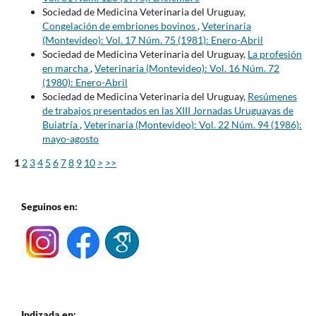
Sociedad de Medicina Veterinaria del Uruguay,
Congelación de embriones bovinos
,
Veterinaria
(Montevideo): Vol. 17 Núm. 75 (1981): Enero-Abril
Sociedad de Medicina Veterinaria del Uruguay,
La profesión
en marcha
,
Veterinaria (Montevideo): Vol. 16 Núm. 72
(1980): Enero-Abril
Sociedad de Medicina Veterinaria del Uruguay,
Resúmenes
de trabajos presentados en las XIII Jornadas Uruguayas de
Buiatría
,
Veterinaria (Montevideo): Vol. 22 Núm. 94 (1986):
mayo-agosto
1
2
3
4
5
6
7
8
9
10
>
>>
Seguinos en:
Indizada en: