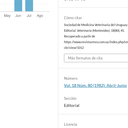
Cómo citar
Sociedad de Medicina Veterinaria del Uruguay. 
Editorial.
Veterinaria (Montevideo)
,
18
(80), 45.
Recuperado a partir de
https://www.revistasmvu.com.uy/index.php/sm
cle/view/1012
Más formatos de cita
Número
Vol. 18 Núm. 80 (1982): Abril-Junio
Sección
Editorial
Licencia