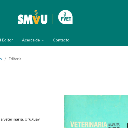
l Editor
Acerca de
Contacto
io
/
Editorial
a veterinaria, Uruguay