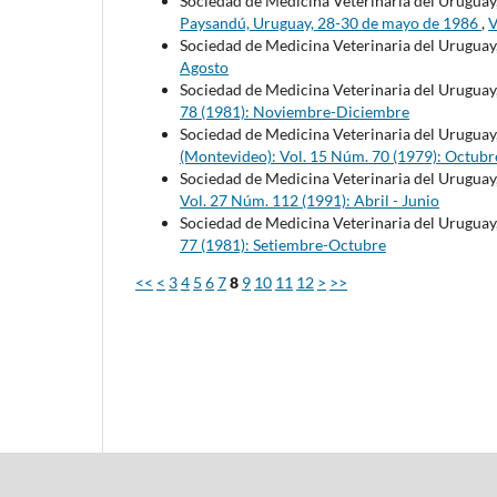
Sociedad de Medicina Veterinaria del Uruguay
Paysandú, Uruguay, 28-30 de mayo de 1986
,
V
Sociedad de Medicina Veterinaria del Uruguay
Agosto
Sociedad de Medicina Veterinaria del Uruguay
78 (1981): Noviembre-Diciembre
Sociedad de Medicina Veterinaria del Uruguay
(Montevideo): Vol. 15 Núm. 70 (1979): Octubr
Sociedad de Medicina Veterinaria del Uruguay
Vol. 27 Núm. 112 (1991): Abril - Junio
Sociedad de Medicina Veterinaria del Uruguay
77 (1981): Setiembre-Octubre
<<
<
3
4
5
6
7
8
9
10
11
12
>
>>