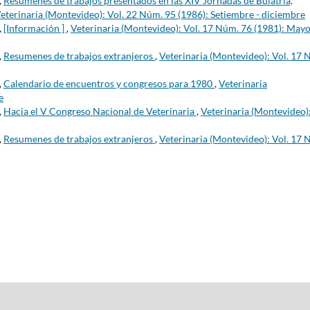
,
Resúmenes de trabajos presentados en las XIV Jornadas de Buiatría,
eterinaria (Montevideo): Vol. 22 Núm. 95 (1986): Setiembre - diciembre
,
[Información ]
,
Veterinaria (Montevideo): Vol. 17 Núm. 76 (1981): Mayo
,
Resumenes de trabajos extranjeros
,
Veterinaria (Montevideo): Vol. 17 
,
Calendario de encuentros y congresos para 1980
,
Veterinaria
e
,
Hacia el V Congreso Nacional de Veterinaria
,
Veterinaria (Montevideo)
,
Resumenes de trabajos extranjeros
,
Veterinaria (Montevideo): Vol. 17 