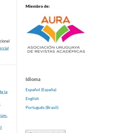
Miembro de:
cional
rcial
Idioma
Español (España)
de la
English
:
Português (Brasil)
Núm.
l