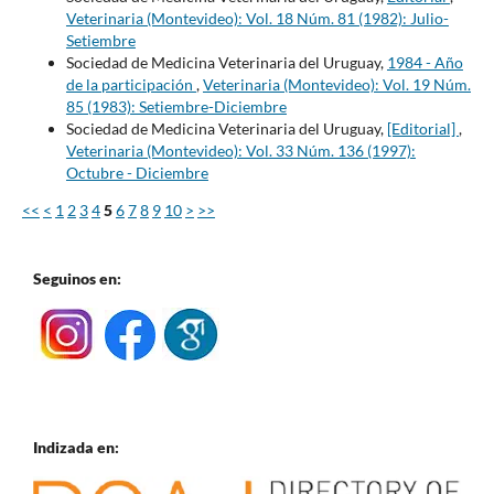
Veterinaria (Montevideo): Vol. 18 Núm. 81 (1982): Julio-
Setiembre
Sociedad de Medicina Veterinaria del Uruguay,
1984 - Año
de la participación
,
Veterinaria (Montevideo): Vol. 19 Núm.
85 (1983): Setiembre-Diciembre
Sociedad de Medicina Veterinaria del Uruguay,
[Editorial]
,
Veterinaria (Montevideo): Vol. 33 Núm. 136 (1997):
Octubre - Diciembre
<<
<
1
2
3
4
5
6
7
8
9
10
>
>>
Seguinos en:
Indizada en: