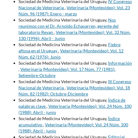
Sociedad de Medicina Veterinaria del Uruguay,
IV Congreso
Nacional de Veterinaria
,
Veterinaria (Montevideo): Vol. 23
Núm. 96 (1987): Enero - marzo
Sociedad de Medicina Veterinaria del Uruguay,
Nos
reunimos con el Dr. Arnoldo Echavarren, gerente del
laboratorio Revan
,
Veterinaria (Montevideo): Vol. 32 Núm.
130 (1996): Abril - Junio
Sociedad de Medicina Veterinaria del Uruguay,
Fiebre
aftosa en el Uruguay
,
Veterinaria (Montevideo): Vol. 12
Núm. 62 (1976): Junio
Sociedad de Medicina Veterinaria del Uruguay,
Información
,
Veterinaria (Montevideo): Vol. 17 Núm. 77 (1981):
Setiembre-Octubre
Sociedad de Medicina Veterinaria del Uruguay,
III Congreso
Nacional de Veterinaria
,
Veterinaria (Montevideo): Vol. 18
Núm. 82 (1982): Octubre-Diciembre
Sociedad de Medicina Veterinaria del Uruguay,
Índice de
palabras clave
,
Veterinaria (Montevideo): Vol. 24 Núm. 100
(1988): Abril - junio
Sociedad de Medicina Veterinaria del Uruguay,
Índice
acumulativo
,
Veterinaria (Montevideo): Vol. 24 Núm. 100
(1988): Abril - junio
Sociedad de Medicina Veterinaria del Uruguay,
Editorial
,