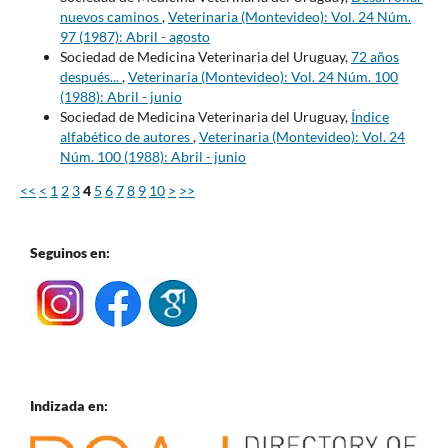
nuevos caminos
,
Veterinaria (Montevideo): Vol. 24 Núm.
97 (1987): Abril - agosto
Sociedad de Medicina Veterinaria del Uruguay,
72 años
después...
,
Veterinaria (Montevideo): Vol. 24 Núm. 100
(1988): Abril - junio
Sociedad de Medicina Veterinaria del Uruguay,
Índice
alfabético de autores
,
Veterinaria (Montevideo): Vol. 24
Núm. 100 (1988): Abril - junio
<<
<
1
2
3
4
5
6
7
8
9
10
>
>>
Seguinos en:
Indizada en: