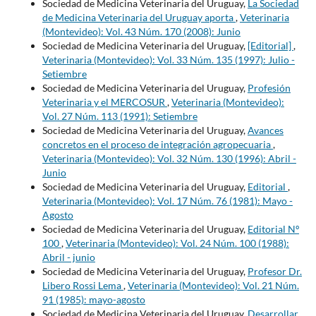
Sociedad de Medicina Veterinaria del Uruguay,
La Sociedad
de Medicina Veterinaria del Uruguay aporta
,
Veterinaria
(Montevideo): Vol. 43 Núm. 170 (2008): Junio
Sociedad de Medicina Veterinaria del Uruguay,
[Editorial]
,
Veterinaria (Montevideo): Vol. 33 Núm. 135 (1997): Julio -
Setiembre
Sociedad de Medicina Veterinaria del Uruguay,
Profesión
Veterinaria y el MERCOSUR
,
Veterinaria (Montevideo):
Vol. 27 Núm. 113 (1991): Setiembre
Sociedad de Medicina Veterinaria del Uruguay,
Avances
concretos en el proceso de integración agropecuaria
,
Veterinaria (Montevideo): Vol. 32 Núm. 130 (1996): Abril -
Junio
Sociedad de Medicina Veterinaria del Uruguay,
Editorial
,
Veterinaria (Montevideo): Vol. 17 Núm. 76 (1981): Mayo -
Agosto
Sociedad de Medicina Veterinaria del Uruguay,
Editorial Nº
100
,
Veterinaria (Montevideo): Vol. 24 Núm. 100 (1988):
Abril - junio
Sociedad de Medicina Veterinaria del Uruguay,
Profesor Dr.
Libero Rossi Lema
,
Veterinaria (Montevideo): Vol. 21 Núm.
91 (1985): mayo-agosto
Sociedad de Medicina Veterinaria del Uruguay,
Desarrollar