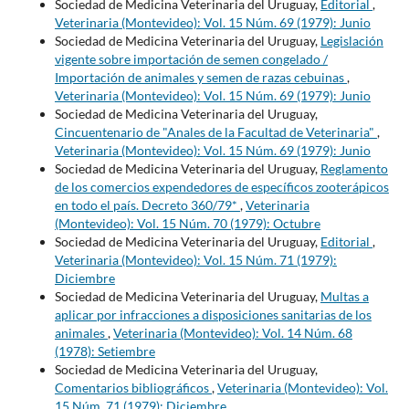
Sociedad de Medicina Veterinaria del Uruguay,
Editorial
,
Veterinaria (Montevideo): Vol. 15 Núm. 69 (1979): Junio
Sociedad de Medicina Veterinaria del Uruguay,
Legislación
vigente sobre importación de semen congelado /
Importación de animales y semen de razas cebuinas
,
Veterinaria (Montevideo): Vol. 15 Núm. 69 (1979): Junio
Sociedad de Medicina Veterinaria del Uruguay,
Cincuentenario de "Anales de la Facultad de Veterinaria"
,
Veterinaria (Montevideo): Vol. 15 Núm. 69 (1979): Junio
Sociedad de Medicina Veterinaria del Uruguay,
Reglamento
de los comercios expendedores de específicos zooterápicos
en todo el país. Decreto 360/79*
,
Veterinaria
(Montevideo): Vol. 15 Núm. 70 (1979): Octubre
Sociedad de Medicina Veterinaria del Uruguay,
Editorial
,
Veterinaria (Montevideo): Vol. 15 Núm. 71 (1979):
Diciembre
Sociedad de Medicina Veterinaria del Uruguay,
Multas a
aplicar por infracciones a disposiciones sanitarias de los
animales
,
Veterinaria (Montevideo): Vol. 14 Núm. 68
(1978): Setiembre
Sociedad de Medicina Veterinaria del Uruguay,
Comentarios bibliográficos
,
Veterinaria (Montevideo): Vol.
15 Núm. 71 (1979): Diciembre