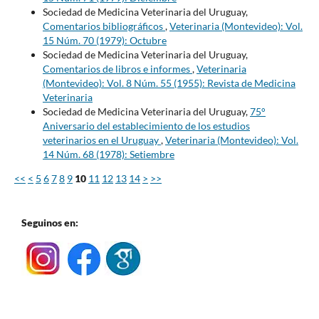
Sociedad de Medicina Veterinaria del Uruguay,
Comentarios bibliográficos
,
Veterinaria (Montevideo): Vol.
15 Núm. 70 (1979): Octubre
Sociedad de Medicina Veterinaria del Uruguay,
Comentarios de libros e informes
,
Veterinaria
(Montevideo): Vol. 8 Núm. 55 (1955): Revista de Medicina
Veterinaria
Sociedad de Medicina Veterinaria del Uruguay,
75°
Aniversario del establecimiento de los estudios
veterinarios en el Uruguay
,
Veterinaria (Montevideo): Vol.
14 Núm. 68 (1978): Setiembre
<<
<
5
6
7
8
9
10
11
12
13
14
>
>>
Seguinos en: