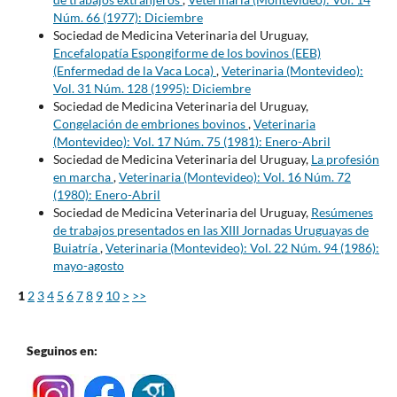
Núm. 66 (1977): Diciembre
Sociedad de Medicina Veterinaria del Uruguay,
Encefalopatía Espongiforme de los bovinos (EEB)
(Enfermedad de la Vaca Loca)
,
Veterinaria (Montevideo):
Vol. 31 Núm. 128 (1995): Diciembre
Sociedad de Medicina Veterinaria del Uruguay,
Congelación de embriones bovinos
,
Veterinaria
(Montevideo): Vol. 17 Núm. 75 (1981): Enero-Abril
Sociedad de Medicina Veterinaria del Uruguay,
La profesión
en marcha
,
Veterinaria (Montevideo): Vol. 16 Núm. 72
(1980): Enero-Abril
Sociedad de Medicina Veterinaria del Uruguay,
Resúmenes
de trabajos presentados en las XIII Jornadas Uruguayas de
Buiatría
,
Veterinaria (Montevideo): Vol. 22 Núm. 94 (1986):
mayo-agosto
1
2
3
4
5
6
7
8
9
10
>
>>
Seguinos en: