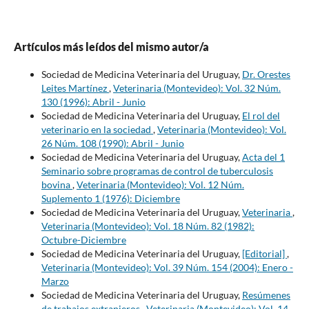
Artículos más leídos del mismo autor/a
Sociedad de Medicina Veterinaria del Uruguay,
Dr. Orestes
Leites Martínez
,
Veterinaria (Montevideo): Vol. 32 Núm.
130 (1996): Abril - Junio
Sociedad de Medicina Veterinaria del Uruguay,
El rol del
veterinario en la sociedad
,
Veterinaria (Montevideo): Vol.
26 Núm. 108 (1990): Abril - Junio
Sociedad de Medicina Veterinaria del Uruguay,
Acta del 1
Seminario sobre programas de control de tuberculosis
bovina
,
Veterinaria (Montevideo): Vol. 12 Núm.
Suplemento 1 (1976): Diciembre
Sociedad de Medicina Veterinaria del Uruguay,
Veterinaria
,
Veterinaria (Montevideo): Vol. 18 Núm. 82 (1982):
Octubre-Diciembre
Sociedad de Medicina Veterinaria del Uruguay,
[Editorial]
,
Veterinaria (Montevideo): Vol. 39 Núm. 154 (2004): Enero -
Marzo
Sociedad de Medicina Veterinaria del Uruguay,
Resúmenes
de trabajos extranjeros
,
Veterinaria (Montevideo): Vol. 14