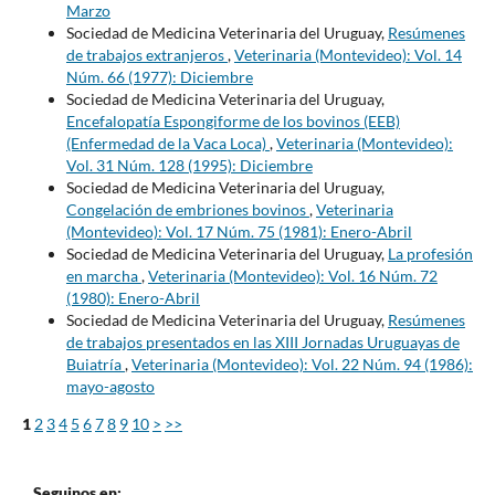
Marzo
Sociedad de Medicina Veterinaria del Uruguay,
Resúmenes
de trabajos extranjeros
,
Veterinaria (Montevideo): Vol. 14
Núm. 66 (1977): Diciembre
Sociedad de Medicina Veterinaria del Uruguay,
Encefalopatía Espongiforme de los bovinos (EEB)
(Enfermedad de la Vaca Loca)
,
Veterinaria (Montevideo):
Vol. 31 Núm. 128 (1995): Diciembre
Sociedad de Medicina Veterinaria del Uruguay,
Congelación de embriones bovinos
,
Veterinaria
(Montevideo): Vol. 17 Núm. 75 (1981): Enero-Abril
Sociedad de Medicina Veterinaria del Uruguay,
La profesión
en marcha
,
Veterinaria (Montevideo): Vol. 16 Núm. 72
(1980): Enero-Abril
Sociedad de Medicina Veterinaria del Uruguay,
Resúmenes
de trabajos presentados en las XIII Jornadas Uruguayas de
Buiatría
,
Veterinaria (Montevideo): Vol. 22 Núm. 94 (1986):
mayo-agosto
1
2
3
4
5
6
7
8
9
10
>
>>
Seguinos en: