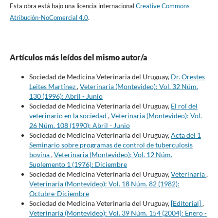
Esta obra está bajo una licencia internacional
Creative Commons
Atribución-NoComercial 4.0
.
Artículos más leídos del mismo autor/a
Sociedad de Medicina Veterinaria del Uruguay,
Dr. Orestes
Leites Martínez
,
Veterinaria (Montevideo): Vol. 32 Núm.
130 (1996): Abril - Junio
Sociedad de Medicina Veterinaria del Uruguay,
El rol del
veterinario en la sociedad
,
Veterinaria (Montevideo): Vol.
26 Núm. 108 (1990): Abril - Junio
Sociedad de Medicina Veterinaria del Uruguay,
Acta del 1
Seminario sobre programas de control de tuberculosis
bovina
,
Veterinaria (Montevideo): Vol. 12 Núm.
Suplemento 1 (1976): Diciembre
Sociedad de Medicina Veterinaria del Uruguay,
Veterinaria
,
Veterinaria (Montevideo): Vol. 18 Núm. 82 (1982):
Octubre-Diciembre
Sociedad de Medicina Veterinaria del Uruguay,
[Editorial]
,
Veterinaria (Montevideo): Vol. 39 Núm. 154 (2004): Enero -