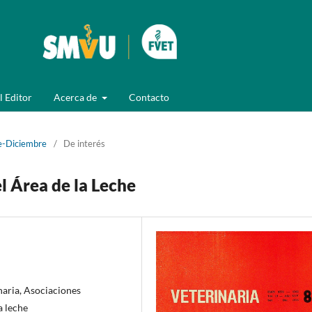
l Editor
Acerca de
Contacto
e-Diciembre
/
De interés
l Área de la Leche
naria, Asociaciones
a leche