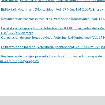
,
[Editorial]
,
Veterinaria (Montevideo): Vol. 39 Núm. 154 (2004): Enero -
,
Resúmenes de trabajos extranjeros
,
Veterinaria (Montevideo): Vol. 14 
,
Encefalopatía Espongiforme de los bovinos (EEB) (Enfermedad de la Va
. 128 (1995): Diciembre
,
Congelación de embriones bovinos
,
Veterinaria (Montevideo): Vol. 17
,
La profesión en marcha
,
Veterinaria (Montevideo): Vol. 16 Núm. 72 (19
,
Resúmenes de trabajos presentados en las XIII Jornadas Uruguayas de
úm. 94 (1986): mayo-agosto