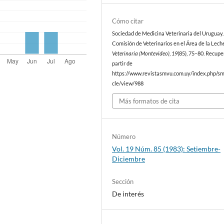
Cómo citar
Sociedad de Medicina Veterinaria del Uruguay. 
Comisión de Veterinarios en el Área de la Lech
Veterinaria (Montevideo)
,
19
(85), 75–80. Recupe
partir de
https://www.revistasmvu.com.uy/index.php/sm
cle/view/988
Más formatos de cita
Número
Vol. 19 Núm. 85 (1983): Setiembre-
Diciembre
Sección
De interés