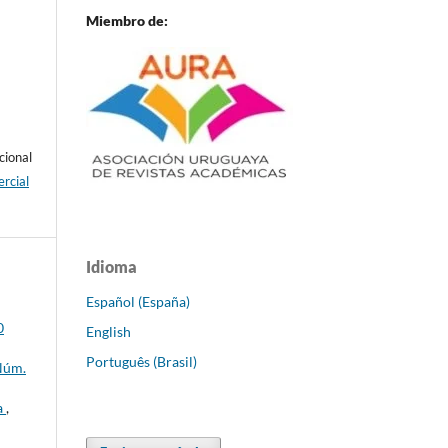
Miembro de:
cional
rcial
Idioma
Español (España)
0
English
Português (Brasil)
 Núm.
a
,
-