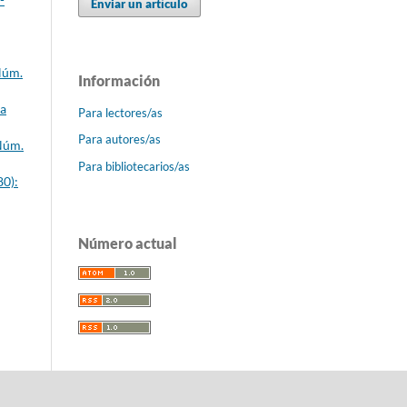
Enviar un artículo
Núm.
Información
ca
Para lectores/as
Para autores/as
 Núm.
Para bibliotecarios/as
80):
Número actual