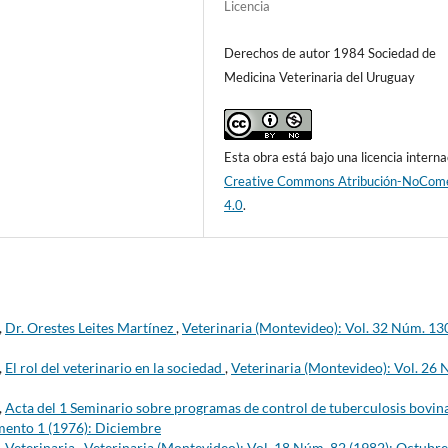
Licencia
Derechos de autor 1984 Sociedad de
Medicina Veterinaria del Uruguay
Esta obra está bajo una licencia interna
Creative Commons Atribución-NoCome
4.0
.
,
Dr. Orestes Leites Martínez
,
Veterinaria (Montevideo): Vol. 32 Núm. 13
,
El rol del veterinario en la sociedad
,
Veterinaria (Montevideo): Vol. 26
,
Acta del 1 Seminario sobre programas de control de tuberculosis bovin
mento 1 (1976): Diciembre
,
Veterinaria
,
Veterinaria (Montevideo): Vol. 18 Núm. 82 (1982): Octubre