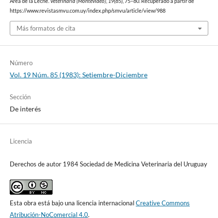
Área de la Leche.
Veterinaria (Montevideo)
,
19
(85), 75–80. Recuperado a partir de
https://www.revistasmvu.com.uy/index.php/smvu/article/view/988
Más formatos de cita
Número
Vol. 19 Núm. 85 (1983): Setiembre-Diciembre
Sección
De interés
Licencia
Derechos de autor 1984 Sociedad de Medicina Veterinaria del Uruguay
Esta obra está bajo una licencia internacional
Creative Commons
Atribución-NoComercial 4.0
.