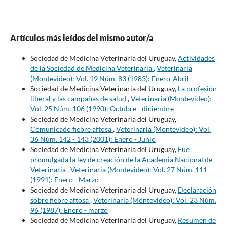
Artículos más leídos del mismo autor/a
Sociedad de Medicina Veterinaria del Uruguay,
Actividades
de la Sociedad de Medicina Veterinaria
,
Veterinaria
(Montevideo): Vol. 19 Núm. 83 (1983): Enero-Abril
Sociedad de Medicina Veterinaria del Uruguay,
La profesión
liberal y las campañas de salud
,
Veterinaria (Montevideo):
Vol. 25 Núm. 106 (1990): Octubre - diciembre
Sociedad de Medicina Veterinaria del Uruguay,
Comunicado fiebre aftosa
,
Veterinaria (Montevideo): Vol.
36 Núm. 142 - 143 (2001): Enero - Junio
Sociedad de Medicina Veterinaria del Uruguay,
Fue
promulgada la ley de creación de la Academia Nacional de
Veterinaria
,
Veterinaria (Montevideo): Vol. 27 Núm. 111
(1991): Enero - Marzo
Sociedad de Medicina Veterinaria del Uruguay,
Declaración
sobre fiebre aftosa
,
Veterinaria (Montevideo): Vol. 23 Núm.
96 (1987): Enero - marzo
Sociedad de Medicina Veterinaria del Uruguay,
Resumen de