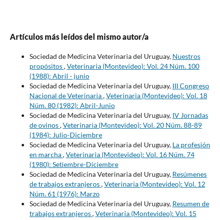
Artículos más leídos del mismo autor/a
Sociedad de Medicina Veterinaria del Uruguay,
Nuestros
propósitos
,
Veterinaria (Montevideo): Vol. 24 Núm. 100
(1988): Abril - junio
Sociedad de Medicina Veterinaria del Uruguay,
III Congreso
Nacional de Veterinaria
,
Veterinaria (Montevideo): Vol. 18
Núm. 80 (1982): Abril-Junio
Sociedad de Medicina Veterinaria del Uruguay,
IV Jornadas
de ovinos
,
Veterinaria (Montevideo): Vol. 20 Núm. 88-89
(1984): Julio-Diciembre
Sociedad de Medicina Veterinaria del Uruguay,
La profesión
en marcha
,
Veterinaria (Montevideo): Vol. 16 Núm. 74
(1980): Setiembre-Diciembre
Sociedad de Medicina Veterinaria del Uruguay,
Resúmenes
de trabajos extranjeros
,
Veterinaria (Montevideo): Vol. 12
Núm. 61 (1976): Marzo
Sociedad de Medicina Veterinaria del Uruguay,
Resumen de
trabajos extranjeros
,
Veterinaria (Montevideo): Vol. 15