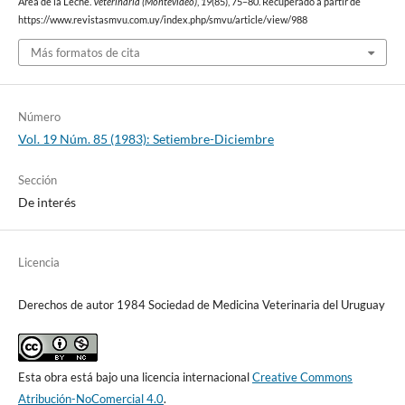
Área de la Leche.
Veterinaria (Montevideo)
,
19
(85), 75–80. Recuperado a partir de
https://www.revistasmvu.com.uy/index.php/smvu/article/view/988
Más formatos de cita
Número
Vol. 19 Núm. 85 (1983): Setiembre-Diciembre
Sección
De interés
Licencia
Derechos de autor 1984 Sociedad de Medicina Veterinaria del Uruguay
Esta obra está bajo una licencia internacional
Creative Commons
Atribución-NoComercial 4.0
.