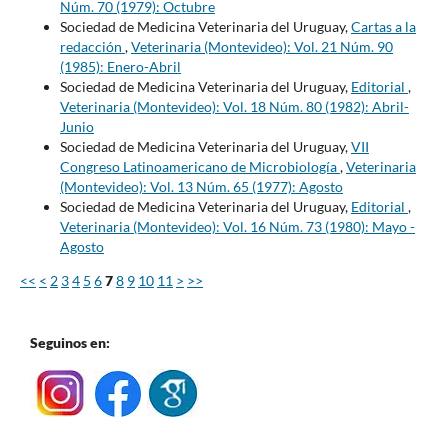
Núm. 70 (1979): Octubre
Sociedad de Medicina Veterinaria del Uruguay,
Cartas a la
redacción
,
Veterinaria (Montevideo): Vol. 21 Núm. 90
(1985): Enero-Abril
Sociedad de Medicina Veterinaria del Uruguay,
Editorial
,
Veterinaria (Montevideo): Vol. 18 Núm. 80 (1982): Abril-
Junio
Sociedad de Medicina Veterinaria del Uruguay,
VII
Congreso Latinoamericano de Microbiología
,
Veterinaria
(Montevideo): Vol. 13 Núm. 65 (1977): Agosto
Sociedad de Medicina Veterinaria del Uruguay,
Editorial
,
Veterinaria (Montevideo): Vol. 16 Núm. 73 (1980): Mayo -
Agosto
<<
<
2
3
4
5
6
7
8
9
10
11
>
>>
Seguinos en: