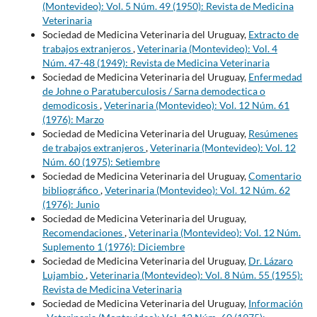
(Montevideo): Vol. 5 Núm. 49 (1950): Revista de Medicina
Veterinaria
Sociedad de Medicina Veterinaria del Uruguay,
Extracto de
trabajos extranjeros
,
Veterinaria (Montevideo): Vol. 4
Núm. 47-48 (1949): Revista de Medicina Veterinaria
Sociedad de Medicina Veterinaria del Uruguay,
Enfermedad
de Johne o Paratuberculosis / Sarna demodectica o
demodicosis
,
Veterinaria (Montevideo): Vol. 12 Núm. 61
(1976): Marzo
Sociedad de Medicina Veterinaria del Uruguay,
Resúmenes
de trabajos extranjeros
,
Veterinaria (Montevideo): Vol. 12
Núm. 60 (1975): Setiembre
Sociedad de Medicina Veterinaria del Uruguay,
Comentario
bibliográfico
,
Veterinaria (Montevideo): Vol. 12 Núm. 62
(1976): Junio
Sociedad de Medicina Veterinaria del Uruguay,
Recomendaciones
,
Veterinaria (Montevideo): Vol. 12 Núm.
Suplemento 1 (1976): Diciembre
Sociedad de Medicina Veterinaria del Uruguay,
Dr. Lázaro
Lujambio
,
Veterinaria (Montevideo): Vol. 8 Núm. 55 (1955):
Revista de Medicina Veterinaria
Sociedad de Medicina Veterinaria del Uruguay,
Información