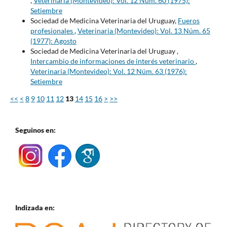
,
Veterinaria (Montevideo): Vol. 12 Núm. 60 (1975):
Setiembre
Sociedad de Medicina Veterinaria del Uruguay,
Fueros
profesionales
,
Veterinaria (Montevideo): Vol. 13 Núm. 65
(1977): Agosto
Sociedad de Medicina Veterinaria del Uruguay ,
Intercambio de informaciones de interés veterinario
,
Veterinaria (Montevideo): Vol. 12 Núm. 63 (1976):
Setiembre
<<
<
8
9
10
11
12
13
14
15
16
>
>>
Seguinos en:
Indizada en: