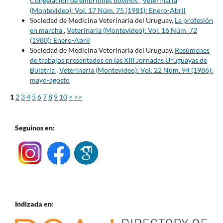
Congelación de embriones bovinos
,
Veterinaria
(Montevideo): Vol. 17 Núm. 75 (1981): Enero-Abril
Sociedad de Medicina Veterinaria del Uruguay,
La profesión
en marcha
,
Veterinaria (Montevideo): Vol. 16 Núm. 72
(1980): Enero-Abril
Sociedad de Medicina Veterinaria del Uruguay,
Resúmenes
de trabajos presentados en las XIII Jornadas Uruguayas de
Buiatría
,
Veterinaria (Montevideo): Vol. 22 Núm. 94 (1986):
mayo-agosto
1
2
3
4
5
6
7
8
9
10
>
>>
Seguinos en:
Indizada en: