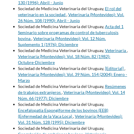
130 (1996): Abril - Junio
Sociedad de Medicina Veterinaria del Uruguay,
El rol del
veterinario en la sociedad
,
Veterinaria (Montevideo): Vol.
26 Núm. 108 (1990): Abril - Junio
Sociedad de Medicina Veterinaria del Uruguay,
Acta del 1
Seminario sobre programas de control de tuberculosis
bovina
,
Veterinaria (Montevideo): Vol. 12 Núm.
Suplemento 1 (1976): Diciembre
Sociedad de Medicina Veterinaria del Uruguay,
Veterinaria
,
Veterinaria (Montevideo): Vol. 18 Núm. 82 (1982):
Octubre-Diciembre
Sociedad de Medicina Veterinaria del Uruguay,
[Editorial]
,
Veterinaria (Montevideo): Vol. 39 Núm. 154 (2004): Enero -
Marzo
Sociedad de Medicina Veterinaria del Uruguay,
Resúmenes
de trabajos extranjeros
,
Veterinaria (Montevideo): Vol. 14
Núm. 66 (1977): Diciembre
Sociedad de Medicina Veterinaria del Uruguay,
Encefalopatía Espongiforme de los bovinos (EEB)
(Enfermedad de la Vaca Loca)
,
Veterinaria (Montevideo):
Vol. 31 Núm. 128 (1995): Diciembre
Sociedad de Medicina Veterinaria del Uruguay,