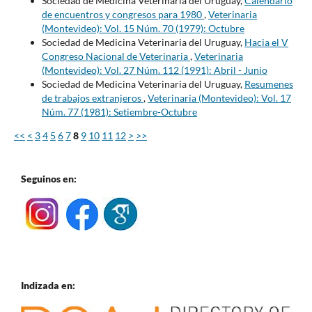
Sociedad de Medicina Veterinaria del Uruguay,
Calendario
de encuentros y congresos para 1980
,
Veterinaria
(Montevideo): Vol. 15 Núm. 70 (1979): Octubre
Sociedad de Medicina Veterinaria del Uruguay,
Hacia el V
Congreso Nacional de Veterinaria
,
Veterinaria
(Montevideo): Vol. 27 Núm. 112 (1991): Abril - Junio
Sociedad de Medicina Veterinaria del Uruguay,
Resumenes
de trabajos extranjeros
,
Veterinaria (Montevideo): Vol. 17
Núm. 77 (1981): Setiembre-Octubre
<<
<
3
4
5
6
7
8
9
10
11
12
>
>>
Seguinos en:
Indizada en: