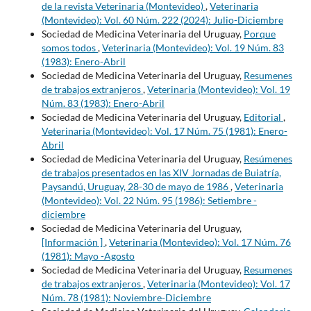
de la revista Veterinaria (Montevideo)
,
Veterinaria
(Montevideo): Vol. 60 Núm. 222 (2024): Julio-Diciembre
Sociedad de Medicina Veterinaria del Uruguay,
Porque
somos todos
,
Veterinaria (Montevideo): Vol. 19 Núm. 83
(1983): Enero-Abril
Sociedad de Medicina Veterinaria del Uruguay,
Resumenes
de trabajos extranjeros
,
Veterinaria (Montevideo): Vol. 19
Núm. 83 (1983): Enero-Abril
Sociedad de Medicina Veterinaria del Uruguay,
Editorial
,
Veterinaria (Montevideo): Vol. 17 Núm. 75 (1981): Enero-
Abril
Sociedad de Medicina Veterinaria del Uruguay,
Resúmenes
de trabajos presentados en las XIV Jornadas de Buiatría,
Paysandú, Uruguay, 28-30 de mayo de 1986
,
Veterinaria
(Montevideo): Vol. 22 Núm. 95 (1986): Setiembre -
diciembre
Sociedad de Medicina Veterinaria del Uruguay,
[Información ]
,
Veterinaria (Montevideo): Vol. 17 Núm. 76
(1981): Mayo -Agosto
Sociedad de Medicina Veterinaria del Uruguay,
Resumenes
de trabajos extranjeros
,
Veterinaria (Montevideo): Vol. 17
Núm. 78 (1981): Noviembre-Diciembre