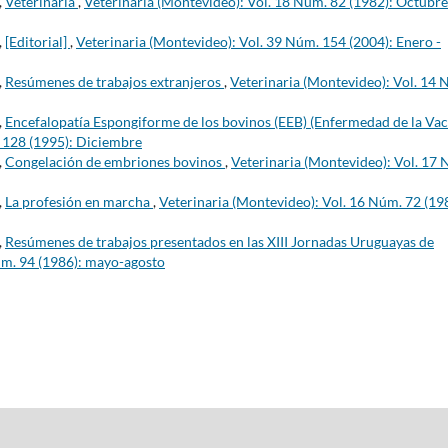
,
Veterinaria
,
Veterinaria (Montevideo): Vol. 18 Núm. 82 (1982): Octubre
,
[Editorial]
,
Veterinaria (Montevideo): Vol. 39 Núm. 154 (2004): Enero -
,
Resúmenes de trabajos extranjeros
,
Veterinaria (Montevideo): Vol. 14 
,
Encefalopatía Espongiforme de los bovinos (EEB) (Enfermedad de la Va
. 128 (1995): Diciembre
,
Congelación de embriones bovinos
,
Veterinaria (Montevideo): Vol. 17
,
La profesión en marcha
,
Veterinaria (Montevideo): Vol. 16 Núm. 72 (19
,
Resúmenes de trabajos presentados en las XIII Jornadas Uruguayas de
úm. 94 (1986): mayo-agosto