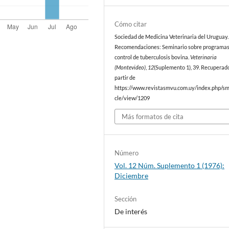
Cómo citar
Sociedad de Medicina Veterinaria del Uruguay. 
Recomendaciones: Seminario sobre programas
control de tuberculosis bovina.
Veterinaria
(Montevideo)
,
12
(Suplemento 1), 39. Recuperad
partir de
https://www.revistasmvu.com.uy/index.php/sm
cle/view/1209
Más formatos de cita
Número
Vol. 12 Núm. Suplemento 1 (1976):
Diciembre
Sección
De interés