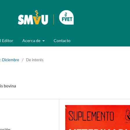
l Editor
Acerca de
Contacto
: Diciembre
/
De interés
is bovina
gación