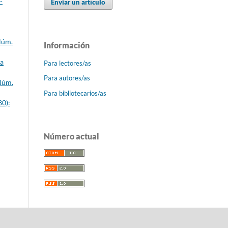
-
Enviar un artículo
Núm.
Información
ca
Para lectores/as
Para autores/as
 Núm.
Para bibliotecarios/as
80):
Número actual