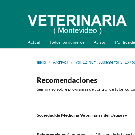
Actual
Todos los números
Avisos
Política de
Inicio
/
Archivos
/
Vol. 12 Núm. Suplemento 1 (1976)
Recomendaciones
Seminario sobre programas de control de tuberculos
Sociedad de Medicina Veterinaria del Uruguay
Palabras clave:
Conferencias, Difusión de la investi