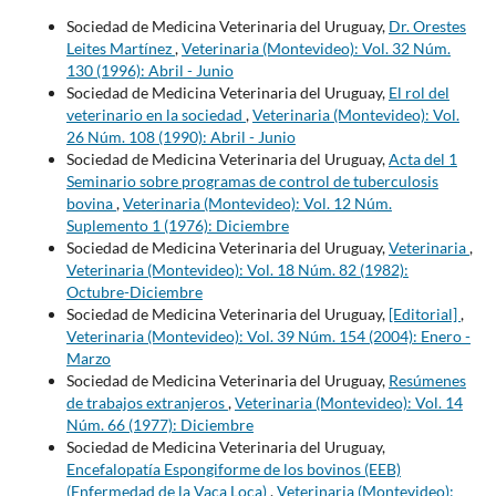
Sociedad de Medicina Veterinaria del Uruguay,
Dr. Orestes
Leites Martínez
,
Veterinaria (Montevideo): Vol. 32 Núm.
130 (1996): Abril - Junio
Sociedad de Medicina Veterinaria del Uruguay,
El rol del
veterinario en la sociedad
,
Veterinaria (Montevideo): Vol.
26 Núm. 108 (1990): Abril - Junio
Sociedad de Medicina Veterinaria del Uruguay,
Acta del 1
Seminario sobre programas de control de tuberculosis
bovina
,
Veterinaria (Montevideo): Vol. 12 Núm.
Suplemento 1 (1976): Diciembre
Sociedad de Medicina Veterinaria del Uruguay,
Veterinaria
,
Veterinaria (Montevideo): Vol. 18 Núm. 82 (1982):
Octubre-Diciembre
Sociedad de Medicina Veterinaria del Uruguay,
[Editorial]
,
Veterinaria (Montevideo): Vol. 39 Núm. 154 (2004): Enero -
Marzo
Sociedad de Medicina Veterinaria del Uruguay,
Resúmenes
de trabajos extranjeros
,
Veterinaria (Montevideo): Vol. 14
Núm. 66 (1977): Diciembre
Sociedad de Medicina Veterinaria del Uruguay,
Encefalopatía Espongiforme de los bovinos (EEB)
(Enfermedad de la Vaca Loca)
,
Veterinaria (Montevideo):