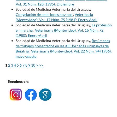
Vol. 31 Núm. 128 (1995): Diciembre
Sociedad de Medicina Veterinaria del Uruguay,
Congelación de embriones bovinos
,
Veterinaria
(Montevideo): Vol. 17 Núm. 75 (1981): Enero-Abril
Sociedad de Medicina Veterinaria del Uruguay,
La profesión
en marcha
,
Veterinaria (Montevideo): Vol. 16 Núm. 72
(1980): Enero-Abril
Sociedad de Medicina Veterinaria del Uruguay,
Resúmenes
de trabajos presentados en las XIII Jornadas Uruguayas de
Buiatría
,
Veterinaria (Montevideo): Vol. 22 Núm. 94 (1986):
mayo-agosto
1
2
3
4
5
6
7
8
9
10
>
>>
Seguinos en: