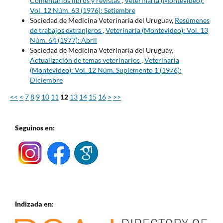
Comentarios libros y revistas
,
Veterinaria (Montevideo):
Vol. 12 Núm. 63 (1976): Setiembre
Sociedad de Medicina Veterinaria del Uruguay,
Resúmenes
de trabajos extranjeros
,
Veterinaria (Montevideo): Vol. 13
Núm. 64 (1977): Abril
Sociedad de Medicina Veterinaria del Uruguay,
Actualización de temas veterinarios
,
Veterinaria
(Montevideo): Vol. 12 Núm. Suplemento 1 (1976):
Diciembre
<<
<
7
8
9
10
11
12
13
14
15
16
>
>>
Seguinos en:
Indizada en: