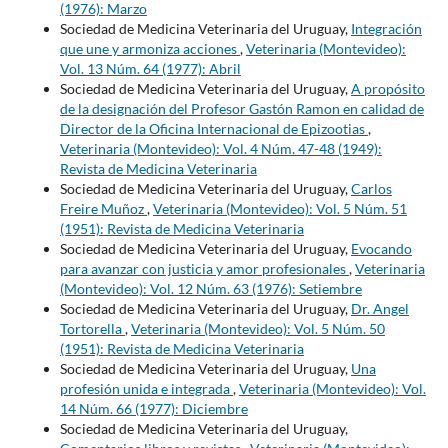
(1976): Marzo
Sociedad de Medicina Veterinaria del Uruguay,
Integración
que une y armoniza acciones
,
Veterinaria (Montevideo):
Vol. 13 Núm. 64 (1977): Abril
Sociedad de Medicina Veterinaria del Uruguay,
A propósito
de la designación del Profesor Gastón Ramon en calidad de
Director de la Oficina Internacional de Epizootias
,
Veterinaria (Montevideo): Vol. 4 Núm. 47-48 (1949):
Revista de Medicina Veterinaria
Sociedad de Medicina Veterinaria del Uruguay,
Carlos
Freire Muñoz
,
Veterinaria (Montevideo): Vol. 5 Núm. 51
(1951): Revista de Medicina Veterinaria
Sociedad de Medicina Veterinaria del Uruguay,
Evocando
para avanzar con justicia y amor profesionales
,
Veterinaria
(Montevideo): Vol. 12 Núm. 63 (1976): Setiembre
Sociedad de Medicina Veterinaria del Uruguay,
Dr. Angel
Tortorella
,
Veterinaria (Montevideo): Vol. 5 Núm. 50
(1951): Revista de Medicina Veterinaria
Sociedad de Medicina Veterinaria del Uruguay,
Una
profesión unida e integrada
,
Veterinaria (Montevideo): Vol.
14 Núm. 66 (1977): Diciembre
Sociedad de Medicina Veterinaria del Uruguay,