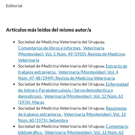
Editorial
Artículos más leídos del mismo autor/a
Sociedad de Medicina Veterinaria del Uruguay,
Comentarios de libros e informes
,
Veterinaria
(Montevideo): Vol. 5 Núm. 49 (1950): Revista de Medicina
Veterinaria
Sociedad de Medicina Veterinaria del Uruguay,
Extracto de
trabajos extranjeros
,
Veterinaria (Montevideo): Vol. 4
Núm. 47-48 (1949): Revista de Medicina Veterinaria
Sociedad de Medicina Veterinaria del Uruguay,
Enfermedad
de Johne o Paratuberculosis / Sarna demodectica o
demodicosis
,
Veterinaria (Montevideo): Vol. 12 Núm. 61
(1976): Marzo
Sociedad de Medicina Veterinaria del Uruguay,
Resúmenes
de trabajos extranjeros
,
Veterinaria (Montevideo): Vol. 12
Núm. 60 (1975): Setiembre
Sociedad de Medicina Veterinaria del Uruguay,
Comentario
bibliográfico
,
Veterinaria (Montevideo): Vol. 12 Núm. 62