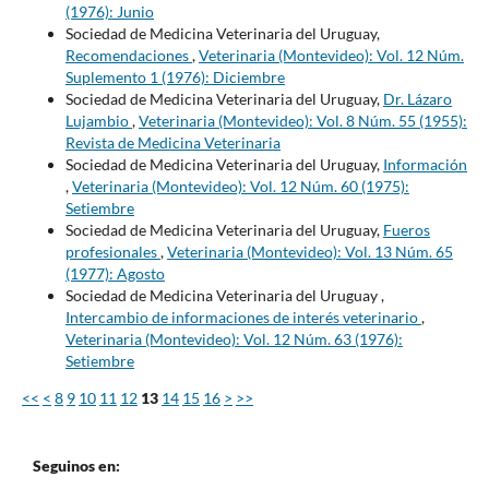
(1976): Junio
Sociedad de Medicina Veterinaria del Uruguay,
Recomendaciones
,
Veterinaria (Montevideo): Vol. 12 Núm.
Suplemento 1 (1976): Diciembre
Sociedad de Medicina Veterinaria del Uruguay,
Dr. Lázaro
Lujambio
,
Veterinaria (Montevideo): Vol. 8 Núm. 55 (1955):
Revista de Medicina Veterinaria
Sociedad de Medicina Veterinaria del Uruguay,
Información
,
Veterinaria (Montevideo): Vol. 12 Núm. 60 (1975):
Setiembre
Sociedad de Medicina Veterinaria del Uruguay,
Fueros
profesionales
,
Veterinaria (Montevideo): Vol. 13 Núm. 65
(1977): Agosto
Sociedad de Medicina Veterinaria del Uruguay ,
Intercambio de informaciones de interés veterinario
,
Veterinaria (Montevideo): Vol. 12 Núm. 63 (1976):
Setiembre
<<
<
8
9
10
11
12
13
14
15
16
>
>>
Seguinos en: