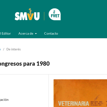
l Editor
Acerca de
Contacto
e
/
De interés
ongresos para 1980
gación