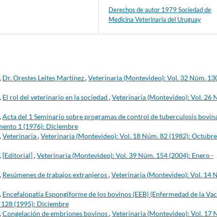
Derechos de autor 1979 Sociedad de
Medicina Veterinaria del Uruguay
,
Dr. Orestes Leites Martínez
,
Veterinaria (Montevideo): Vol. 32 Núm. 13
,
El rol del veterinario en la sociedad
,
Veterinaria (Montevideo): Vol. 26
,
Acta del 1 Seminario sobre programas de control de tuberculosis bovin
mento 1 (1976): Diciembre
,
Veterinaria
,
Veterinaria (Montevideo): Vol. 18 Núm. 82 (1982): Octubre
,
[Editorial]
,
Veterinaria (Montevideo): Vol. 39 Núm. 154 (2004): Enero -
,
Resúmenes de trabajos extranjeros
,
Veterinaria (Montevideo): Vol. 14 
,
Encefalopatía Espongiforme de los bovinos (EEB) (Enfermedad de la Va
. 128 (1995): Diciembre
,
Congelación de embriones bovinos
,
Veterinaria (Montevideo): Vol. 17