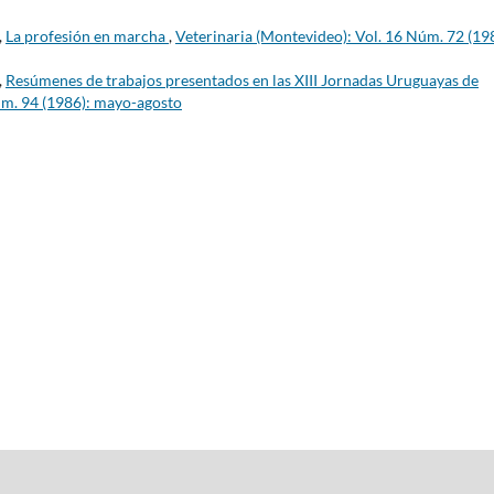
,
La profesión en marcha
,
Veterinaria (Montevideo): Vol. 16 Núm. 72 (19
,
Resúmenes de trabajos presentados en las XIII Jornadas Uruguayas de
úm. 94 (1986): mayo-agosto