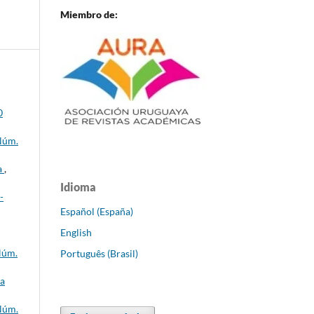
Miembro de:
0
 Núm.
a
,
Idioma
-
Español (España)
English
Núm.
Português (Brasil)
ca
 Núm.