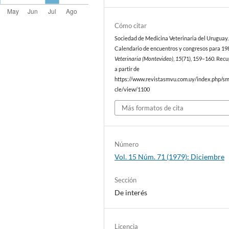
Cómo citar
Sociedad de Medicina Veterinaria del Uruguay. 
Calendario de encuentros y congresos para 19
Veterinaria (Montevideo)
,
15
(71), 159–160. Rec
a partir de
https://www.revistasmvu.com.uy/index.php/sm
cle/view/1100
Más formatos de cita
Número
Vol. 15 Núm. 71 (1979): Diciembre
Sección
De interés
Licencia