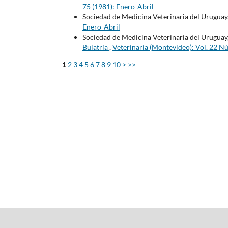
75 (1981): Enero-Abril
Sociedad de Medicina Veterinaria del Uruguay
Enero-Abril
Sociedad de Medicina Veterinaria del Uruguay
Buiatría
,
Veterinaria (Montevideo): Vol. 22 N
1
2
3
4
5
6
7
8
9
10
>
>>