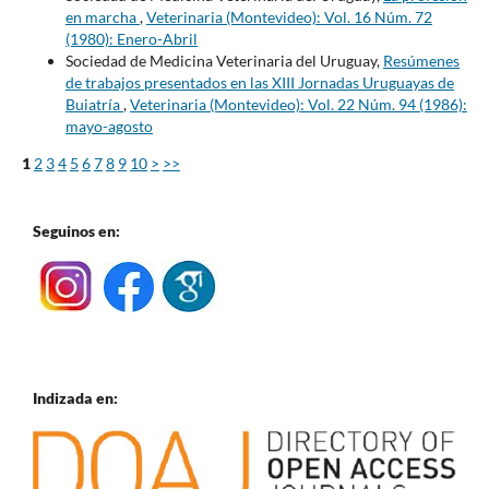
en marcha
,
Veterinaria (Montevideo): Vol. 16 Núm. 72
(1980): Enero-Abril
Sociedad de Medicina Veterinaria del Uruguay,
Resúmenes
de trabajos presentados en las XIII Jornadas Uruguayas de
Buiatría
,
Veterinaria (Montevideo): Vol. 22 Núm. 94 (1986):
mayo-agosto
1
2
3
4
5
6
7
8
9
10
>
>>
Seguinos en:
Indizada en: