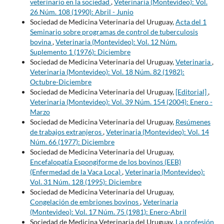
veterinario en la sociedad
,
Veterinaria (Montevideo): Vol.
26 Núm. 108 (1990): Abril - Junio
Sociedad de Medicina Veterinaria del Uruguay,
Acta del 1
Seminario sobre programas de control de tuberculosis
bovina
,
Veterinaria (Montevideo): Vol. 12 Núm.
Suplemento 1 (1976): Diciembre
Sociedad de Medicina Veterinaria del Uruguay,
Veterinaria
,
Veterinaria (Montevideo): Vol. 18 Núm. 82 (1982):
Octubre-Diciembre
Sociedad de Medicina Veterinaria del Uruguay,
[Editorial]
,
Veterinaria (Montevideo): Vol. 39 Núm. 154 (2004): Enero -
Marzo
Sociedad de Medicina Veterinaria del Uruguay,
Resúmenes
de trabajos extranjeros
,
Veterinaria (Montevideo): Vol. 14
Núm. 66 (1977): Diciembre
Sociedad de Medicina Veterinaria del Uruguay,
Encefalopatía Espongiforme de los bovinos (EEB)
(Enfermedad de la Vaca Loca)
,
Veterinaria (Montevideo):
Vol. 31 Núm. 128 (1995): Diciembre
Sociedad de Medicina Veterinaria del Uruguay,
Congelación de embriones bovinos
,
Veterinaria
(Montevideo): Vol. 17 Núm. 75 (1981): Enero-Abril
Sociedad de Medicina Veterinaria del Uruguay,
La profesión