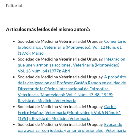
Editorial
Artículos más leídos del mismo autor/a
Sociedad de Medicina Veterinaria del Uruguay,
Comentario
bibliográfico
,
Veterinaria (Montevideo): Vol. 12 Núm. 61
(1976): Marzo
Sociedad de Medicina Veterinaria del Uruguay,
Integración
que une y armoniza acciones
,
Veterinaria (Montevideo):
Vol. 13 Núm. 64 (1977): Abril
Sociedad de Medicina Veterinaria del Uruguay,
A propósito
de la designación del Profesor Gastón Ramon en calidad de
Director de la Oficina Internacional de Epizootias
,
Veterinaria (Montevideo): Vol. 4 Núm. 47-48 (1949):
Revista de Medicina Veterinaria
Sociedad de Medicina Veterinaria del Uruguay,
Carlos
Freire Muñoz
,
Veterinaria (Montevideo): Vol. 5 Núm. 51
(1951): Revista de Medicina Veterinaria
Sociedad de Medicina Veterinaria del Uruguay,
Evocando
para avanzar con justicia y amor profesionales
,
Veterinaria