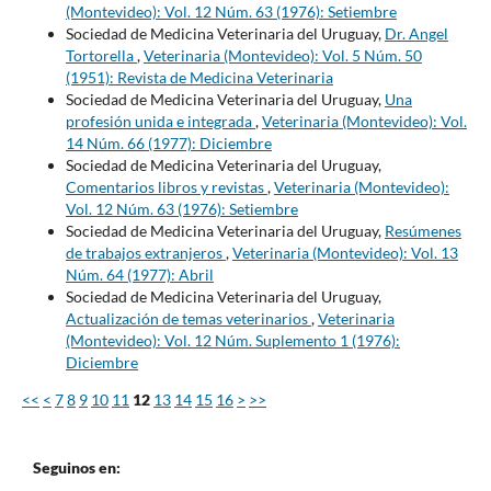
(Montevideo): Vol. 12 Núm. 63 (1976): Setiembre
Sociedad de Medicina Veterinaria del Uruguay,
Dr. Angel
Tortorella
,
Veterinaria (Montevideo): Vol. 5 Núm. 50
(1951): Revista de Medicina Veterinaria
Sociedad de Medicina Veterinaria del Uruguay,
Una
profesión unida e integrada
,
Veterinaria (Montevideo): Vol.
14 Núm. 66 (1977): Diciembre
Sociedad de Medicina Veterinaria del Uruguay,
Comentarios libros y revistas
,
Veterinaria (Montevideo):
Vol. 12 Núm. 63 (1976): Setiembre
Sociedad de Medicina Veterinaria del Uruguay,
Resúmenes
de trabajos extranjeros
,
Veterinaria (Montevideo): Vol. 13
Núm. 64 (1977): Abril
Sociedad de Medicina Veterinaria del Uruguay,
Actualización de temas veterinarios
,
Veterinaria
(Montevideo): Vol. 12 Núm. Suplemento 1 (1976):
Diciembre
<<
<
7
8
9
10
11
12
13
14
15
16
>
>>
Seguinos en: