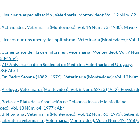
,
Una nueva especialización
,
Veterinaria (Montevideo): Vol. 12 Núm. 62
,
Actividades
,
Veterinaria (Montevideo): Vol. 16 Núm. 73 (1980): Mayo -
,
Hechos que nos unen y dan optimismo
,
Veterinaria (Montevideo): Vol. 
,
Comentarios de libros e informes
,
Veterinaria (Montevideo): Vol. 7 Nú
953-1954)
,
71° Aniversario de la Sociedad de Medicina Veterinaria del Uruguay
,
78): Abril
,
Dr. Pedro Seoane (1882 - 1976)
,
Veterinaria (Montevideo): Vol. 12 Núm
,
Prólogo
,
Veterinaria (Montevideo): Vol. 6 Núm. 52-53 (1952): Revista d
,
Bodas de Plata de la Asociación de Colaboradoras de la Medicina
deo): Vol. 13 Núm. 64 (1977): Abril
,
Bibliografía
,
Veterinaria (Montevideo): Vol. 12 Núm. 60 (1975): Setiem
,
Literatura veterinaria
,
Veterinaria (Montevideo): Vol. 5 Núm. 49 (1950):