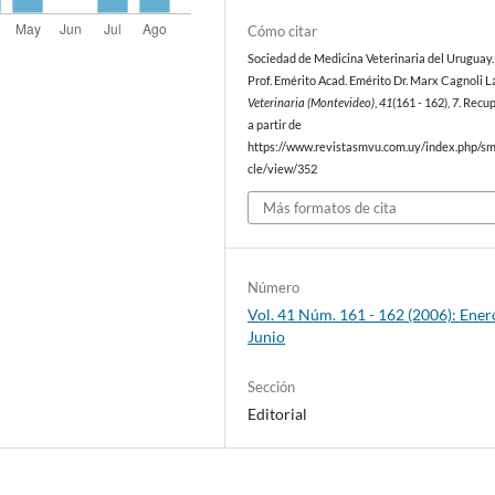
Cómo citar
Sociedad de Medicina Veterinaria del Uruguay. 
Prof. Emérito Acad. Emérito Dr. Marx Cagnoli L
Veterinaria (Montevideo)
,
41
(161 - 162), 7. Rec
a partir de
https://www.revistasmvu.com.uy/index.php/sm
cle/view/352
Más formatos de cita
Número
Vol. 41 Núm. 161 - 162 (2006): Ener
Junio
Sección
Editorial