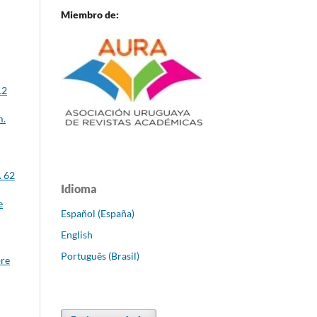
Miembro de:
12
m.
. 62
Idioma
e
Español (España)
English
Português (Brasil)
bre