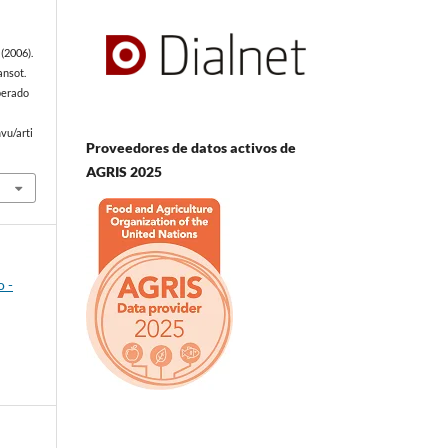
(2006).
ansot.
uperado
vu/arti
Proveedores de datos activos de
AGRIS 2025
o -