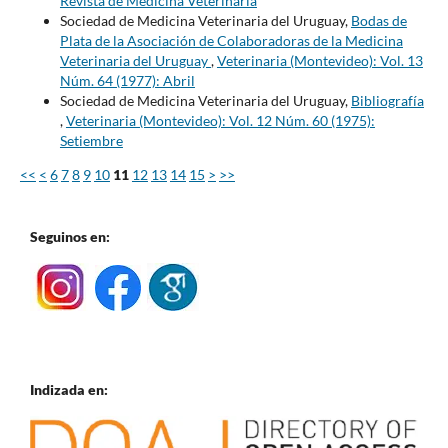
Revista de Medicina Veterinaria
Sociedad de Medicina Veterinaria del Uruguay,
Bodas de
Plata de la Asociación de Colaboradoras de la Medicina
Veterinaria del Uruguay
,
Veterinaria (Montevideo): Vol. 13
Núm. 64 (1977): Abril
Sociedad de Medicina Veterinaria del Uruguay,
Bibliografía
,
Veterinaria (Montevideo): Vol. 12 Núm. 60 (1975):
Setiembre
<<
<
6
7
8
9
10
11
12
13
14
15
>
>>
Seguinos en:
Indizada en: