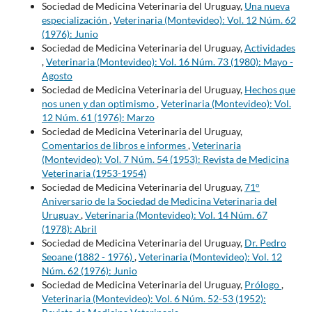
Sociedad de Medicina Veterinaria del Uruguay,
Una nueva
especialización
,
Veterinaria (Montevideo): Vol. 12 Núm. 62
(1976): Junio
Sociedad de Medicina Veterinaria del Uruguay,
Actividades
,
Veterinaria (Montevideo): Vol. 16 Núm. 73 (1980): Mayo -
Agosto
Sociedad de Medicina Veterinaria del Uruguay,
Hechos que
nos unen y dan optimismo
,
Veterinaria (Montevideo): Vol.
12 Núm. 61 (1976): Marzo
Sociedad de Medicina Veterinaria del Uruguay,
Comentarios de libros e informes
,
Veterinaria
(Montevideo): Vol. 7 Núm. 54 (1953): Revista de Medicina
Veterinaria (1953-1954)
Sociedad de Medicina Veterinaria del Uruguay,
71°
Aniversario de la Sociedad de Medicina Veterinaria del
Uruguay
,
Veterinaria (Montevideo): Vol. 14 Núm. 67
(1978): Abril
Sociedad de Medicina Veterinaria del Uruguay,
Dr. Pedro
Seoane (1882 - 1976)
,
Veterinaria (Montevideo): Vol. 12
Núm. 62 (1976): Junio
Sociedad de Medicina Veterinaria del Uruguay,
Prólogo
,
Veterinaria (Montevideo): Vol. 6 Núm. 52-53 (1952):